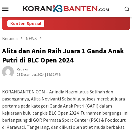
Loncat
Menu
ke
Mobile
konten
Konten Spesial
Beranda
NEWS
Alita dan Anin Raih Juara 1 Ganda Anak
Putri di BLC Open 2024
Redaksi
23 Desember, 2024 | 18:31 WIB
KORANBANTEN.COM – Anindia Nazmilatus Solihah dan
pasangannya, Alita Noviyanti Salsabila, sukses merebut juara
pertama pada kategori Ganda Anak Putri (GAPI) dalam
kejuaraan bulu tangkis BLC Open 2024. Turnamen bergengsi ini
berlangsung di GOR Permata Sport Center (PSC) & Foodcourt
di Karawaci, Tangerang, dan diikuti oleh atlet muda berbakat