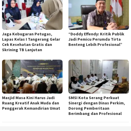
Jaga Kebugaran Petugas,
“Doddy Effendy: Kritik Publik
Lapas Kelas I Tangerang Gelar
Jadi Pemicu Perumda Tirta
Cek Kesehatan Gratis dan
Benteng Lebih Profesional”
Skrining TB Lanjutan
Masjid Masa Kini Harus Jadi
SMSI Kota Serang Perkuat
Ruang Kreatif Anak Muda dan
Sinergi dengan Dinas Perkim,
Penggerak Kemandirian Umat
Dorong Pemberitaan
Berimbang dan Profesional