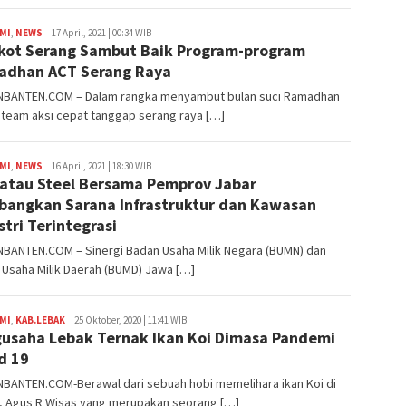
MI
,
NEWS
Redaksi
17 April, 2021 | 00:34 WIB
ot Serang Sambut Baik Program-program
dhan ACT Serang Raya
BANTEN.COM – Dalam rangka menyambut bulan suci Ramadhan
Hteam aksi cepat tanggap serang raya […]
MI
,
NEWS
Redaksi
16 April, 2021 | 18:30 WIB
atau Steel Bersama Pemprov Jabar
angkan Sarana Infrastruktur dan Kawasan
stri Terintegrasi
BANTEN.COM – Sinergi Badan Usaha Milik Negara (BUMN) dan
Usaha Milik Daerah (BUMD) Jawa […]
MI
,
KAB.LEBAK
Redaksi
25 Oktober, 2020 | 11:41 WIB
usaha Lebak Ternak Ikan Koi Dimasa Pandemi
d 19
BANTEN.COM-Berawal dari sebuah hobi memelihara ikan Koi di
, Agus R Wisas yang merupakan seorang […]