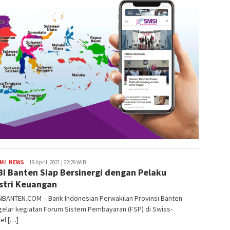
MI
,
NEWS
Redaksi
19 April, 2021 | 22:29 WIB
BI Banten Siap Bersinergi dengan Pelaku
stri Keuangan
BANTEN.COM – Bank Indonesian Perwakilan Provinsi Banten
elar kegiatan Forum Sistem Pembayaran (FSP) di Swiss-
el […]