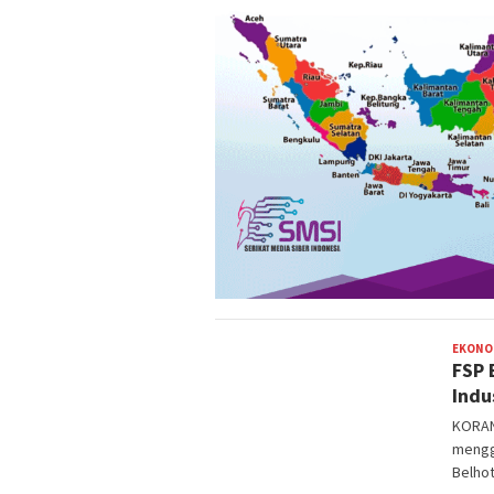
EKONO
FSP 
Indu
KORAN
mengg
Belhot