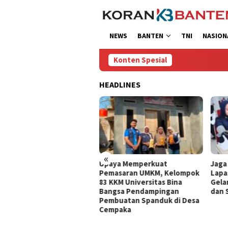
Loncat
ke
konten
NEWS
BANTEN
TNI
NASION
Konten Spesial
HEADLINES
«
Upaya Memperkuat
Jaga Kebugaran Petugas,
Pemasaran UMKM, Kelompok
Lapas Kelas I Tangerang
83 KKM Universitas Bina
Gelar Cek Kesehatan Gratis
Bangsa Pendampingan
dan Skrining TB Lanjutan
Pembuatan Spanduk di Desa
Cempaka