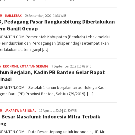
MI
,
KAB.LEBAK
Redaksi
29 September, 2020 | 11:18 WIB
, Pedagang Pasar Rangkasbitung Diberlakukan
em Ganjil Genap
BANTEN.COM-Pemerintah Kabupaten (Pemkab) Lebak melalui
Perindustrian dan Perdagangan (Disperindag) setempat akan
rlakukan sistem ganjil […]
N
,
EKONOMI
,
KOTA TANGERANG
Redaksi
7 September, 2019 | 16:08 WIB
hun Berjalan, Kadin PB Banten Gelar Rapat
inasi
BANTEN.COM – Setelah 1 tahun berjalan terbentuknya Kadin
gma Baru (PB) Provinsi Banten, Sabtu (7/9/2019). […]
MI
,
JAKARTA
,
NASIONAL
Redaksi
19 Agustus, 2019 | 11:30 WIB
 Besar Masafumi: Indonesia Mitra Terbaik
ang
BANTEN.COM – Duta Besar Jepang untuk Indonesia, HE. Mr.