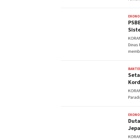
EKONO
PSBB
Sist
KORAN
Dinas 
membe
BANTE
Seta
Kord
KORAN
Paradi
EKONO
Duta
Jep
KORAN