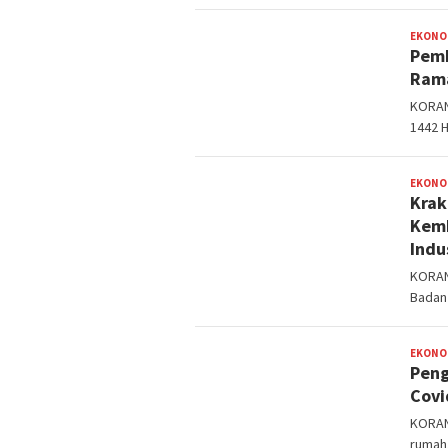
EKONO
Pemk
Rama
KORAN
1442 
EKONO
Krak
Kemb
Indu
KORAN
Badan 
EKONO
Peng
Covi
KORAN
rumah