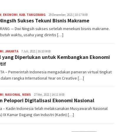
N
,
EKONOMI
,
KAB. TANGERANG
Redaksi
29 Desember, 2021 | 10:17 WIB
Ningsih Sukses Tekuni Bisnis Makrame
RANG — Dwi Ningsih sukses setelah menekuni bisnis makrame.
butuh waktu, usaha yang dirintis […]
MI
,
JAKARTA
Redaksi
7 Juli, 2021 | 16:10 WIB
l yang Diperlukan untuk Kembangkan Ekonomi
tif
TA – Pemerintah Indonesia mengadakan pameran virtual tingkat
 dalam rangka International Year on Creative […]
MI
,
NASIONAL
,
NEWS
Redaksi
27 Mei, 2021 | 14:11 WIB
n Pelopori Digitalisasi Ekonomi Nasional
a – Kadin Indonesia telah melaksanakan Musyawarah Nasional
) IX Kamar Dagang dan Industri (Kadin) […]