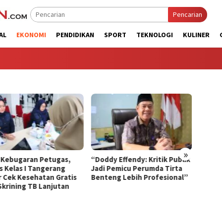
Pencarian
AL
EKONOMI
PENDIDIKAN
SPORT
TEKNOLOGI
KULINER
»
“Doddy Effendy: Kritik Publik
Optimalisasi SDM melalui
L
Jadi Pemicu Perumda Tirta
Seleksi Wawancara Calon
G
Benteng Lebih Profesional”
Peserta Magang Hub
d
Kemnaker Batch 2 Tahun
H
2026
W