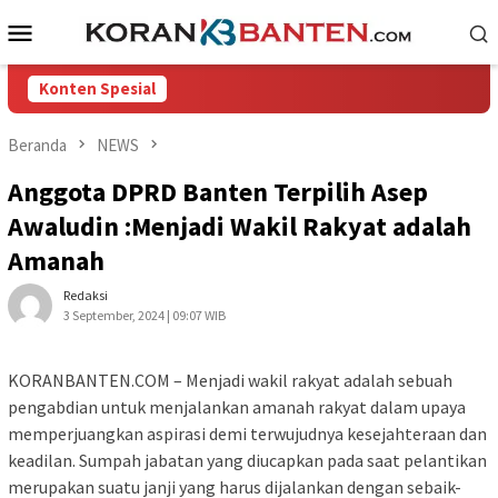
Loncat
Menu
ke
Mobile
konten
Konten Spesial
Beranda
NEWS
Anggota DPRD Banten Terpilih Asep
Awaludin :Menjadi Wakil Rakyat adalah
Amanah
Redaksi
3 September, 2024 | 09:07 WIB
KORANBANTEN.COM – Menjadi wakil rakyat adalah sebuah
pengabdian untuk menjalankan amanah rakyat dalam upaya
memperjuangkan aspirasi demi terwujudnya kesejahteraan dan
keadilan. Sumpah jabatan yang diucapkan pada saat pelantikan
merupakan suatu janji yang harus dijalankan dengan sebaik-