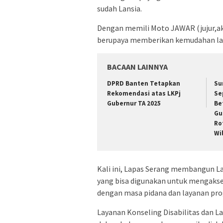
sudah Lansia.
Dengan memili Moto JAWAR (jujur,aku
berupaya memberikan kemudahan laya
BACAAN LAINNYA
DPRD Banten Tetapkan
Su
Rekomendasi atas LKPj
Se
Gubernur TA 2025
Be
Gu
Ro
Wi
Kali ini, Lapas Serang membangun Lase
yang bisa digunakan untuk mengakses
dengan masa pidana dan layanan pr
Layanan Konseling Disabilitas dan 