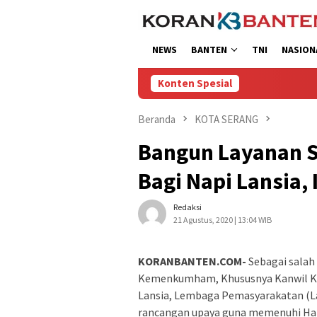
Loncat
ke
konten
NEWS
BANTEN
TNI
NASION
Konten Spesial
Beranda
KOTA SERANG
Bangun Layanan Se
Bagi Napi Lansia,
Redaksi
21 Agustus, 2020 | 13:04 WIB
KORANBANTEN.COM-
Sebagai salah
Kemenkumham, Khususnya Kanwil K
Lansia, Lembaga Pemasyarakatan (La
rancangan upaya guna memenuhi Hak