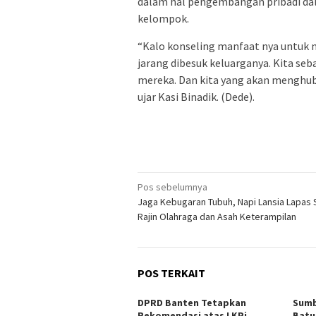
dalam hal pengembangan pribadi da
kelompok.
“Kalo konseling manfaat nya untuk 
jarang dibesuk keluarganya. Kita s
mereka. Dan kita yang akan menghu
ujar Kasi Binadik. (Dede).
Navigasi
Pos sebelumnya
Jaga Kebugaran Tubuh, Napi Lansia Lapas
pos
Rajin Olahraga dan Asah Keterampilan
POS TERKAIT
DPRD Banten Tetapkan
Sumb
Rekomendasi atas LKPj
Batu