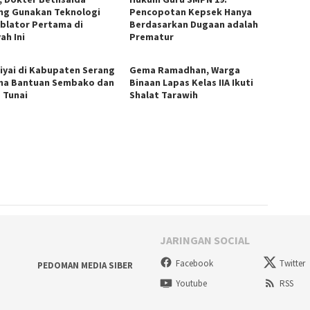
ng Gunakan Teknologi
Pencopotan Kepsek Hanya
blator Pertama di
Berdasarkan Dugaan adalah
ah Ini
Prematur
Kiyai di Kabupaten Serang
Gema Ramadhan, Warga
ma Bantuan Sembako dan
Binaan Lapas Kelas IIA Ikuti
 Tunai
Shalat Tarawih
JARINGAN SOCIAL
Facebook
Twitter
PEDOMAN MEDIA SIBER
Youtube
RSS