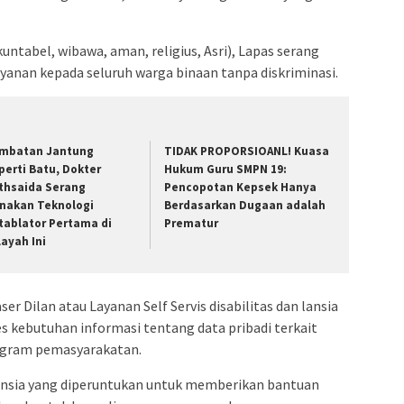
ntabel, wibawa, aman, religius, Asri), Lapas serang
nan kepada seluruh warga binaan tanpa diskriminasi.
mbatan Jantung
TIDAK PROPORSIOANL! Kuasa
perti Batu, Dokter
Hukum Guru SMPN 19:
thsaida Serang
Pencopotan Kepsek Hanya
nakan Teknologi
Berdasarkan Dugaan adalah
tablator Pertama di
Prematur
layah Ini
r Dilan atau Layanan Self Servis disabilitas dan lansia
 kebutuhan informasi tentang data pribadi terkait
ogram pemasyarakatan.
Lansia yang diperuntukan untuk memberikan bantuan