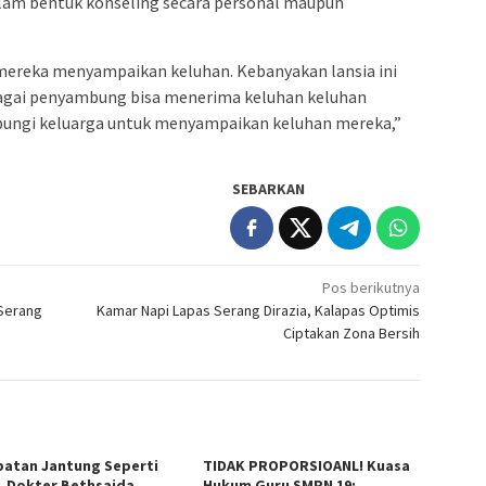
lam bentuk konseling secara personal maupun
mereka menyampaikan keluhan. Kebanyakan lansia ini
ebagai penyambung bisa menerima keluhan keluhan
bungi keluarga untuk menyampaikan keluhan mereka,”
SEBARKAN
Pos berikutnya
 Serang
Kamar Napi Lapas Serang Dirazia, Kalapas Optimis
Ciptakan Zona Bersih
atan Jantung Seperti
TIDAK PROPORSIOANL! Kuasa
, Dokter Bethsaida
Hukum Guru SMPN 19: