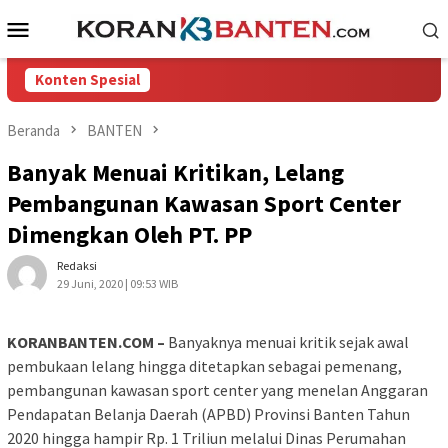
Loncat
Menu
ke
Mobile
konten
Konten Spesial
Beranda
BANTEN
Banyak Menuai Kritikan, Lelang
Pembangunan Kawasan Sport Center
Dimengkan Oleh PT. PP
Redaksi
29 Juni, 2020 | 09:53 WIB
KORANBANTEN.COM –
Banyaknya menuai kritik sejak awal
pembukaan lelang hingga ditetapkan sebagai pemenang,
pembangunan kawasan sport center yang menelan Anggaran
Pendapatan Belanja Daerah (APBD) Provinsi Banten Tahun
2020 hingga hampir Rp. 1 Triliun melalui Dinas Perumahan