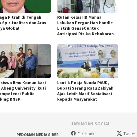
aga Fitrah di Tengah
Rutan Kelas IIB Manna
s Spiritualitas dan Arus
Lakukan Pergantian Handle
ya Global
Listrik Genset untuk
Antisipasi Risiko Kebakaran
siswa Ilmu Komunikasi
Lantik Pokja Bunda PAUD,
 Abeng University Ikuti
Bupati Serang Ratu Zakiyah
Kompetensi Public
Ajak Lebih Masif Sosialisasi
king BNSP
kepada Masyarakat
JARINGAN SOCIAL
Facebook
Twitter
PEDOMAN MEDIA SIBER