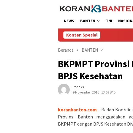
Loncat
ke
konten
NEWS
BANTEN
TNI
NASION
Konten Spesial
Beranda
BANTEN
BKPMPT Provinsi 
BPJS Kesehatan
Redaksi
9 November, 2016 | 13:53 WIB
koranbanten.com
– Badan Koordin
Provinsi Banten menggadakan ac
BKPMPT dengan BPJS Kesehatan Divisi