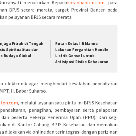
Nurcahyati menuturkan Kepada
koranbanten.com
, para
nan BPJS secara merata, target Provinsi Banten pada
kan pelayanan BPJS secara merata.
njaga Fitrah di Tengah
Rutan Kelas IIB Manna
isis Spiritualitas dan
Lakukan Pergantian Handle
us Budaya Global
Listrik Genset untuk
Antisipasi Risiko Kebakaran
a elektronik agar menghindari kesalahan pendaftaran
MPT, H. Babar Suharso.
nten.com
, melalui layanan satu pintu ini BPJS Kesehatan
endaftaran, penagihan, pembayaran serta pelaporan
 dan peserta Pekerja Penerima Upah (PPU). Dari segi
akukan di Kantor Cabang BPJS Kesehatan dan memakan
sa dilakukan via online dan terintegrasi dengan perizinan