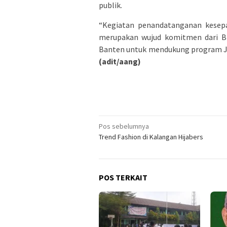
publik.
“Kegiatan penandatanganan kese
merupakan wujud komitmen dari BP
Banten untuk mendukung program JKN
(adit/aang)
Navigasi
Pos sebelumnya
Trend Fashion di Kalangan Hijabers
pos
POS TERKAIT