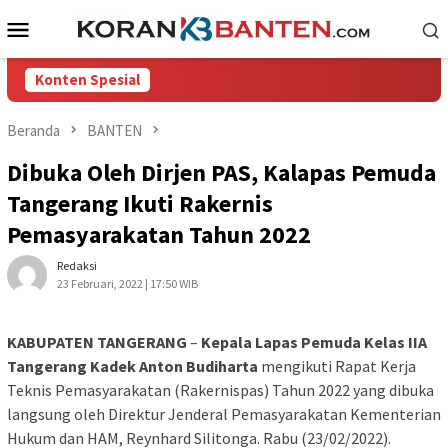
Loncat
Menu
ke
Mobile
konten
Konten Spesial
Beranda
BANTEN
Dibuka Oleh Dirjen PAS, Kalapas Pemuda
Tangerang Ikuti Rakernis
Pemasyarakatan Tahun 2022
Redaksi
23 Februari, 2022 | 17:50 WIB
KABUPATEN TANGERANG
–
Kepala Lapas Pemuda Kelas IIA
Tangerang Kadek Anton Budiharta
mengikuti Rapat Kerja
Teknis Pemasyarakatan (Rakernispas) Tahun 2022 yang dibuka
langsung oleh Direktur Jenderal Pemasyarakatan Kementerian
Hukum dan HAM, Reynhard Silitonga. Rabu (23/02/2022).