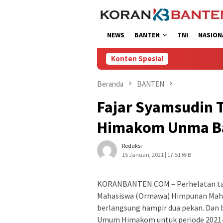
Loncat
ke
konten
NEWS
BANTEN
TNI
NASION
Konten Spesial
Beranda
BANTEN
Fajar Syamsudin T
Himakom Unma B
Redaksi
15 Januari, 2021 | 17:51 WIB
KORANBANTEN.COM – Perhelatan taha
Mahasiswa (Ormawa) Himpunan Mah
berlangsung hampir dua pekan. Dan 
Umum Himakom untuk periode 2021-2