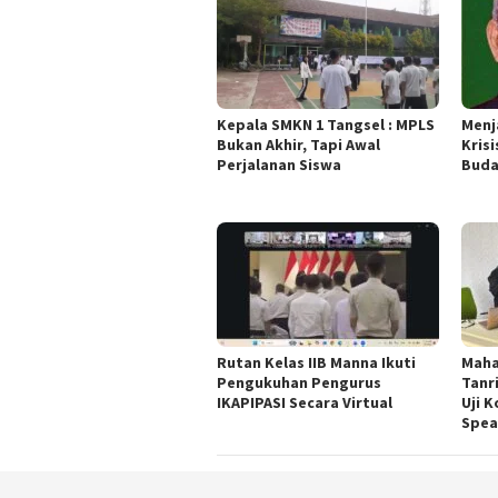
Kepala SMKN 1 Tangsel : MPLS
Menj
Bukan Akhir, Tapi Awal
Krisi
Perjalanan Siswa
Buda
Rutan Kelas IIB Manna Ikuti
Maha
Pengukuhan Pengurus
Tanri
IKAPIPASI Secara Virtual
Uji 
Spea