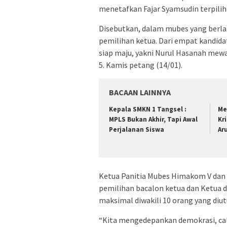
menetafkan Fajar Syamsudin terpili
Disebutkan, dalam mubes yang berla
pemilihan ketua. Dari empat kandida
siap maju, yakni Nurul Hasanah mewa
5. Kamis petang (14/01).
BACAAN LAINNYA
Kepala SMKN 1 Tangsel :
Me
MPLS Bukan Akhir, Tapi Awal
Kr
Perjalanan Siswa
Ar
Ketua Panitia Mubes Himakom V da
pemilihan bacalon ketua dan Ketua d
maksimal diwakili 10 orang yang diu
“Kita mengedepankan demokrasi, cal