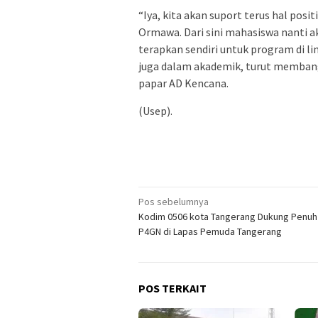
“Iya, kita akan suport terus hal posi
Ormawa. Dari sini mahasiswa nanti 
terapkan sendiri untuk program di 
juga dalam akademik, turut membang
papar AD Kencana.
(Usep).
Navigasi
Pos sebelumnya
Kodim 0506 kota Tangerang Dukung Penu
pos
P4GN di Lapas Pemuda Tangerang
POS TERKAIT