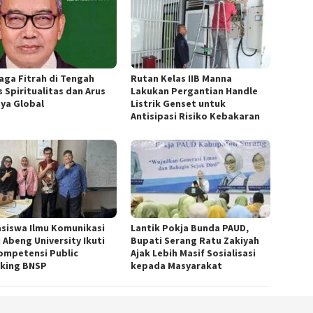
aga Fitrah di Tengah
Rutan Kelas IIB Manna
s Spiritualitas dan Arus
Lakukan Pergantian Handle
ya Global
Listrik Genset untuk
Antisipasi Risiko Kebakaran
siswa Ilmu Komunikasi
Lantik Pokja Bunda PAUD,
 Abeng University Ikuti
Bupati Serang Ratu Zakiyah
Kompetensi Public
Ajak Lebih Masif Sosialisasi
king BNSP
kepada Masyarakat