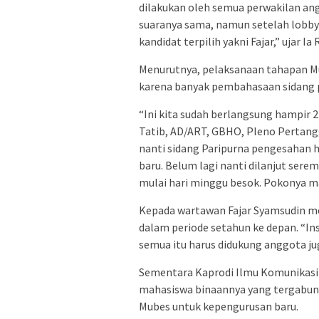
dilakukan oleh semua perwakilan an
suaranya sama, namun setelah lobby
kandidat terpilih yakni Fajar,” ujar I
Menurutnya, pelaksanaan tahapan Mu
karena banyak pembahasaan sidang p
“Ini kita sudah berlangsung hampir 
Tatib, AD/ART, GBHO, Pleno Pertang
nanti sidang Paripurna pengesahan
baru. Belum lagi nanti dilanjut serem
mulai hari minggu besok. Pokonya ma
Kepada wartawan Fajar Syamsudin 
dalam periode setahun ke depan. “I
semua itu harus didukung anggota j
Sementara Kaprodi Ilmu Komunika
mahasiswa binaannya yang tergabu
Mubes untuk kepengurusan baru.