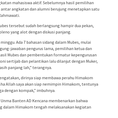
gkatan mahasiswa aktif. Sebelumnya hasil pemilihan
 antar angkatan dan alumni berujung menetapkan satu
a Rahmawati.
bes tersebut sudah berlangsung hampir dua pekan,
leno yang alot dengan diskusi panjang.
2 minggu. Ada 7 bahasan sidang dalam Mubes, mulai
gung-jawaban pengurus lama, pemilihan ketua dan
 hasil Mubes dan pembentukan formatur kepengurusan
oni sertijab dan pelantikan lalu dilanjut dengan Muker,
sih panjang lah,” terangnya.
mengatakan, dirinya siap membawa perahu Himakom
nsha Allah saya akan siap nemimpin Himakom, tentunya
uga dengan kompak,” imbuhnya.
si Unma Banten AD Kencana membenarkan bahwa
ng dalam Himakom tengah melaksanakan kegiatan