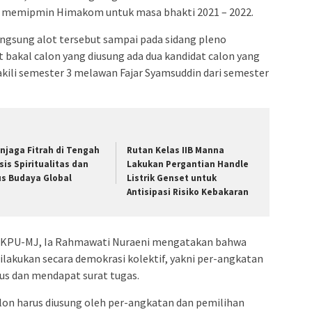
h memipmin Himakom untuk masa bhakti 2021 – 2022.
ngsung alot tersebut sampai pada sidang pleno
t bakal calon yang diusung ada dua kandidat calon yang
kili semester 3 melawan Fajar Syamsuddin dari semester
njaga Fitrah di Tengah
Rutan Kelas IIB Manna
isis Spiritualitas dan
Lakukan Pergantian Handle
us Budaya Global
Listrik Genset untuk
Antisipasi Risiko Kebakaran
n KPU-MJ, Ia Rahmawati Nuraeni mengatakan bahwa
ilakukan secara demokrasi kolektif, yakni per-angkatan
tus dan mendapat surat tugas.
on harus diusung oleh per-angkatan dan pemilihan