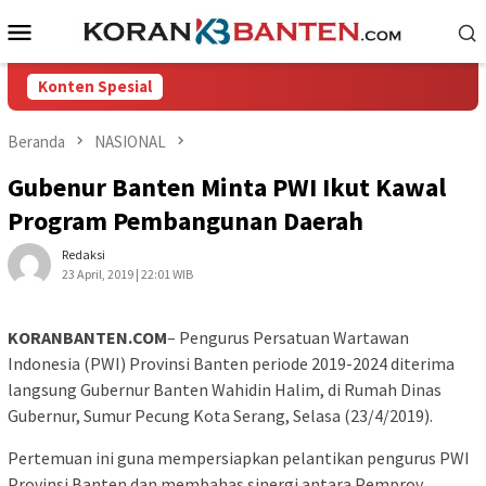
Loncat
Menu
ke
Mobile
konten
Konten Spesial
Beranda
NASIONAL
Gubenur Banten Minta PWI Ikut Kawal
Program Pembangunan Daerah
Redaksi
23 April, 2019 | 22:01 WIB
KORANBANTEN.COM
– Pengurus Persatuan Wartawan
Indonesia (PWI) Provinsi Banten periode 2019-2024 diterima
langsung Gubernur Banten Wahidin Halim, di Rumah Dinas
Gubernur, Sumur Pecung Kota Serang, Selasa (23/4/2019).
Pertemuan ini guna mempersiapkan pelantikan pengurus PWI
Provinsi Banten dan membahas sinergi antara Pemprov