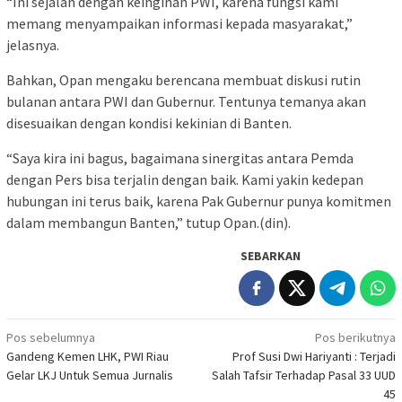
“Ini sejalan dengan keinginan PWI, karena fungsi kami
memang menyampaikan informasi kepada masyarakat,”
jelasnya.
Bahkan, Opan mengaku berencana membuat diskusi rutin
bulanan antara PWI dan Gubernur. Tentunya temanya akan
disesuaikan dengan kondisi kekinian di Banten.
“Saya kira ini bagus, bagaimana sinergitas antara Pemda
dengan Pers bisa terjalin dengan baik. Kami yakin kedepan
hubungan ini terus baik, karena Pak Gubernur punya komitmen
dalam membangun Banten,” tutup Opan.(din).
SEBARKAN
Navigasi
Pos sebelumnya
Pos berikutnya
Gandeng Kemen LHK, PWI Riau
Prof Susi Dwi Hariyanti : Terjadi
pos
Gelar LKJ Untuk Semua Jurnalis
Salah Tafsir Terhadap Pasal 33 UUD
45