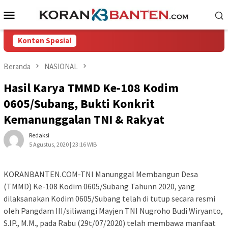
Loncat
Menu
ke
Mobile
konten
Konten Spesial
Beranda
NASIONAL
Hasil Karya TMMD Ke-108 Kodim
0605/Subang, Bukti Konkrit
Kemanunggalan TNI & Rakyat
Redaksi
5 Agustus, 2020 | 23:16 WIB
KORANBANTEN.COM-TNI Manunggal Membangun Desa
(TMMD) Ke-108 Kodim 0605/Subang Tahunn 2020, yang
dilaksanakan Kodim 0605/Subang telah di tutup secara resmi
oleh Pangdam III/siliwangi Mayjen TNI Nugroho Budi Wiryanto,
S.IP., M.M., pada Rabu (29t/07/2020) telah membawa manfaat