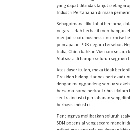
yang dapat ditindak lanjuti sebagai 
Industri Pertahanan di masa pemeri
Sebagaimana diketahui bersama, dal
negara telah berhasil membangun e
menjadi suatu business enterprise be
pencapaian PDB negara tersebut. Neg
India, China bahkan Vietnam secara 
Alutsista di hampir seluruh segmen t
Atas dasar itulah, maka tidak berle
Presiden bidang Hannas bertekad un
dengan menggandeng semua stakehold
bersama-sama berkontribusi dalam
sentra industri pertahanan yang di
berbasis industri.
Pentingnya melibatkan seluruh stak
SDM potensial yang secara mandiri
pribadinya yang relevan dengan bida