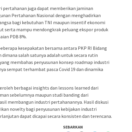
tri pertahanan juga dapat memberikan jaminan
gunan Pertahanan Nasional dengan menghadirkan
bangsa bagi kebutuhan TNI maupun insentif ekonomi
but serta mampu mendongkrak peluang ekspor produk
aian PDB 8%.
beberapa kesepakatan bersama antara PKP RI Bidang
dimana salah satunya adalah untuk secara rutin
n yang membahas penyusunan konsep roadmap industri
nya sempat terhambat pasca Covid 19 dan dinamika
eroleh berbagai insights dan lessons learned dari
aman sebelumnya maupun studi banding dari
sil membangun industri pertahanannya. Hasil diskusi
kan novelty bagi penyusunan kebijakan industri
lanjutan dapat dicapai secara konsisten dan terencana.
SEBARKAN