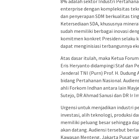
8% adalah sektor Industri Pertahan
enterprise dengan kompleksitas tekn
dan penyerapan SDM berkualitas ting
Ketersediaan SDA, khususnya mineral
sudah memiliki berbagai inovasi deng
komitmen konkret Presiden selaku 
dapat menginisiasi terbangunnya eko
Atas dasar itulah, maka Ketua Forum
Eris Heryanto didampingi Staf dan 
Jenderal TNI (Purn) Prof. H. Dudung
bidang Pertahanan Nasional. Audiens
ahli Forkom Indhan antara lain Mayj
Sutejo, DR Ahmad Sanusi dan DR Ir I
Urgensi untuk menjadikan industri 
investasi, alih teknologi, produksi 
memiliki peluang besar sehingga da
akan datang. Audiensi tersebut berl
Kawasan Menteng, Jakarta Pusat ya