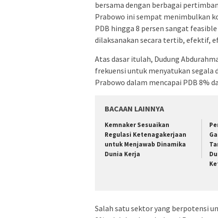
bersama dengan berbagai pertimba
Prabowo ini sempat menimbulkan kon
PDB hingga 8 persen sangat feasibl
dilaksanakan secara tertib, efektif, e
Atas dasar itulah, Dudung Abdurah
frekuensi untuk menyatukan segala d
Prabowo dalam mencapai PDB 8% dapa
BACAAN LAINNYA
Kemnaker Sesuaikan
Pe
Regulasi Ketenagakerjaan
Ga
untuk Menjawab Dinamika
Ta
Dunia Kerja
Du
Ke
Salah satu sektor yang berpotensi u