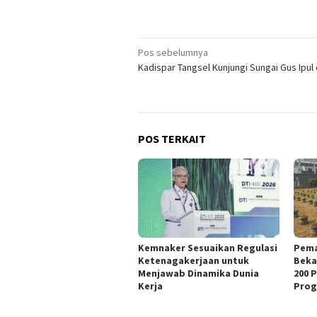
Navigasi
Pos sebelumnya
Kadispar Tangsel Kunjungi Sungai Gus Ipul
pos
POS TERKAIT
Kemnaker Sesuaikan Regulasi
Pema
Ketenagakerjaan untuk
Beka
Menjawab Dinamika Dunia
200 
Kerja
Prog