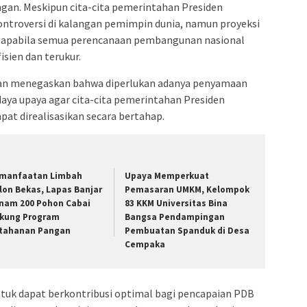
ngan.
Meskipun cita-cita pemerintahan Presiden
troversi di kalangan pemimpin dunia, namun proyeksi
e apabila semua perencanaan pembangunan nasional
fisien dan terukur.
man menegaskan bahwa diperlukan adanya penyamaan
aya upaya agar cita-cita pemerintahan Presiden
t direalisasikan secara bertahap.
manfaatan Limbah
Upaya Memperkuat
lon Bekas, Lapas Banjar
Pemasaran UMKM, Kelompok
nam 200 Pohon Cabai
83 KKM Universitas Bina
kung Program
Bangsa Pendampingan
tahanan Pangan
Pembuatan Spanduk di Desa
Cempaka
ntuk dapat berkontribusi optimal bagi pencapaian PDB