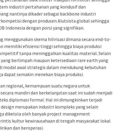
stem industri pertahanan yang kondusif dan
yang nantinya dikader sebagai backbone industri
ompetisi dengan produsen Alutsista global sehingga
Indonesia dengan porsi yang signifikan.
ng menggunakan skema hilirisasi dimana secara end-to-
n memiliki efisiensi tinggi sehingga biaya produksi
ompetitif tanpa meninggalkan kualitas material. Selain
l yang berlimpah maupun ketersediaan rare earth yang
di modal awal strategis dalam mendukung kebutuhan
ga dapat semakin menekan biaya produksi.
 dan regional, kemampuan suatu negara untuk
ecara mandiri dan berkelanjutan saat ini sudah menjadi
ks diplomasi formal. Hal ini dimungkinkan terjadi
y design merupakan industri kompleks yang selain
ga dikelola oleh banyak project management
rintis kultur kewirausahaan di tengah masyarakat lokal
irikan dan beroperasi.