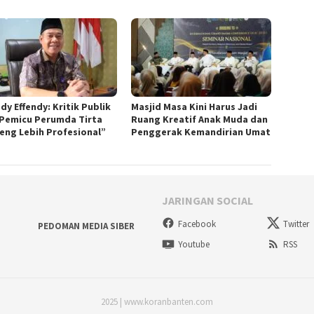
dy Effendy: Kritik Publik
Masjid Masa Kini Harus Jadi
 Pemicu Perumda Tirta
Ruang Kreatif Anak Muda dan
eng Lebih Profesional”
Penggerak Kemandirian Umat
JARINGAN SOCIAL
Facebook
Twitter
PEDOMAN MEDIA SIBER
Youtube
RSS
2025 | www.koranbanten.com