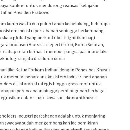
upaya konkret untuk mendorong realisasi kebijakan
ntahan Presiden Prabowo.
am kurun waktu dua puluh tahun ke belakang, beberapa
kosistem industri pertahanan sehingga berkembang
rskala global yang berkontribusi signifikan bagi
ara produsen Alutsista seperti Turki, Korea Selatan,
bertahap telah berhasil merebut pangsa pasar produksi
eknologi senjata di seluruh dunia.
bihan jika Ketua Forkom Indhan dengan Penasihat Khusus
tuk memulai penataan ekosistem industri pertahanan
ers di tataran strategis hingga grass root untuk
 tahapan perencanaan hingga pembangunan berbagai
integrasikan dalam suatu kawasan ekonomi khusus
eholders industri pertahanan adalah untuk menjaring
 dan swadaya sudah mengembangkan ide pemikiran
ng pertahanan baik militer maupun nirmiliter sehingga