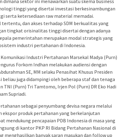
an dimana sektor ini menawarkan suatu skema business
ologi tinggi yang disertai investasi berkesinambungan
gi serta ketersediaan raw material memadai.
 tertentu, dan akses terhadap SDM berkualitas yang
an tingkat orisinalitas tinggi disertai dengan adanya
kepala pemerintahan merupakan modal strategis yang
sistem industri pertahanan di Indonesia.
 Komunikasi Industri Pertahanan Marsekal Madya (Purn)
Pengurus Forkom Indhan melakukan audiensi dengan
 Abdurahman SE, MM selaku Penasihat Khusus Presiden
i beliau juga didampingi oleh beberapa staf dan tenaga
en TNI (Purn) Tri Tamtomo, Irjen Pol (Purn) DR Eko Hadi
mam Supriadi.
pertahanan sebagai penyumbang devisa negara melalui
dan ekspor produk pertahanan yang berkelanjutan
pat mendukung pencapaian PDB Indonesia di masa yang
angsung di kantor PKP RI Bidang Pertahanan Nasional di
ng menghasilkan banyak saran masukan dan follow up