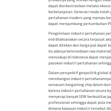
dapat diorkestrasikan melalui ekosi
berkelanjutan. Generasi muda inilah 
pertahanan modern yang mampu berk
dapat menyumbang pertumbuhan PDB 
Pengelolaan industri pertahanan ya
end dilaksanakan secara terpusat aka
dapat ditekan dan harga jual dapat k
itu adanya ketersediaan raw materia
mencukupi di Indonesia dapat menja
pasokan industri pertahanan sehing
Dalam perspektif geopolitik global
membangun industri pertahanannya s
semacam bargaining chip dalam konte
karena industri pertahanan secara b
menyerap banyak SDM berkualitas ju
professional sehingga dapat pula me
dimana kawasan industri tersebut did