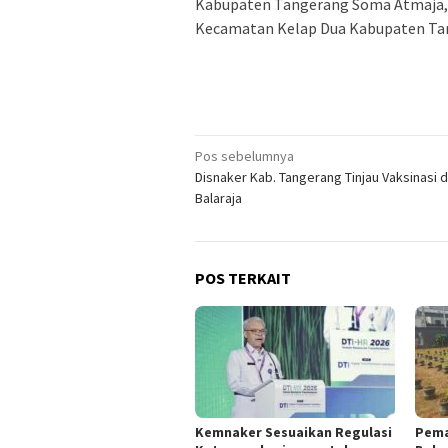
Kabupaten Tangerang Soma Atmaja, 
Kecamatan Kelap Dua Kabupaten Tang
Navigasi
Pos sebelumnya
Disnaker Kab. Tangerang Tinjau Vaksinasi di
pos
Balaraja
POS TERKAIT
Kemnaker Sesuaikan Regulasi
Pema