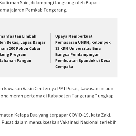
Sudirman Said, didampingi langsung oleh Bupati
sama jajaran Pemkab Tangerang.
manfaatan Limbah
Upaya Memperkuat
lon Bekas, Lapas Banjar
Pemasaran UMKM, Kelompok
nam 200 Pohon Cabai
83 KKM Universitas Bina
kung Program
Bangsa Pendampingan
tahanan Pangan
Pembuatan Spanduk di Desa
Cempaka
kan kawasan Vasin Centernya PMI Pusat, kawasan ini pun
 zona merah pertama di Kabupaten Tangerang,” ungkap
camatan Kelapa Dua yang terpapar COVID-19, kata Zaki.
Pusat dalam mensukseskan Vaksinasi Nasional terlebih