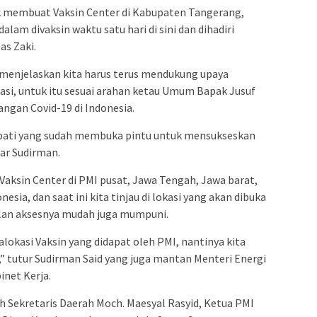
 membuat Vaksin Center di Kabupaten Tangerang,
lam divaksin waktu satu hari di sini dan dihadiri
as Zaki.
menjelaskan kita harus terus mendukung upaya
si, untuk itu sesuai arahan ketau Umum Bapak Jusuf
gan Covid-19 di Indonesia.
upati yang sudah membuka pintu untuk mensukseskan
jar Sudirman.
ksin Center di PMI pusat, Jawa Tengah, Jawa barat,
nesia, dan saat ini kita tinjau di lokasi yang akan dibuka
ulan aksesnya mudah juga mumpuni.
alokasi Vaksin yang didapat oleh PMI, nantinya kita
,” tutur Sudirman Said yang juga mantan Menteri Energi
net Kerja.
 Sekretaris Daerah Moch. Maesyal Rasyid, Ketua PMI