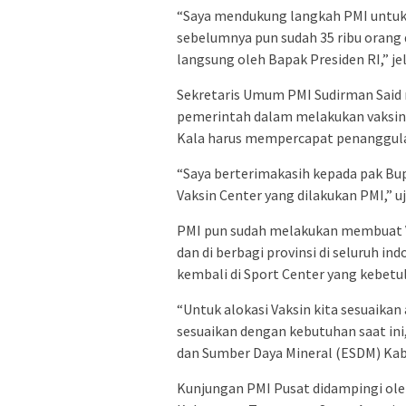
“Saya mendukung langkah PMI untuk
sebelumnya pun sudah 35 ribu orang da
langsung oleh Bapak Presiden RI,” jel
Sekretaris Umum PMI Sudirman Said 
pemerintah dalam melakukan vaksina
Kala harus mempercapat penanggulan
“Saya berterimakasih kepada pak B
Vaksin Center yang dilakukan PMI,” u
PMI pun sudah melakukan membuat Va
dan di berbagi provinsi di seluruh indo
kembali di Sport Center yang kebet
“Untuk alokasi Vaksin kita sesuaikan 
sesuaikan dengan kebutuhan saat ini
dan Sumber Daya Mineral (ESDM) Kabi
Kunjungan PMI Pusat didampingi oleh