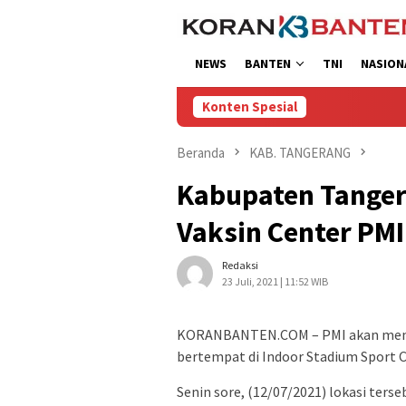
Loncat
ke
konten
NEWS
BANTEN
TNI
NASION
Konten Spesial
Beranda
KAB. TANGERANG
Kabupaten Tanger
Vaksin Center PMI
Redaksi
23 Juli, 2021 | 11:52 WIB
KORANBANTEN.COM – PMI akan membu
bertempat di Indoor Stadium Sport 
Senin sore, (12/07/2021) lokasi ters