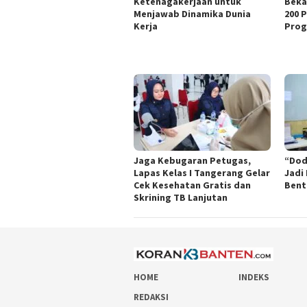
Ketenagakerjaan untuk
Beka
Menjawab Dinamika Dunia
200 
Kerja
Prog
Jaga Kebugaran Petugas,
“Dod
Lapas Kelas I Tangerang Gelar
Jadi
Cek Kesehatan Gratis dan
Bent
Skrining TB Lanjutan
HOME
INDEKS
REDAKSI