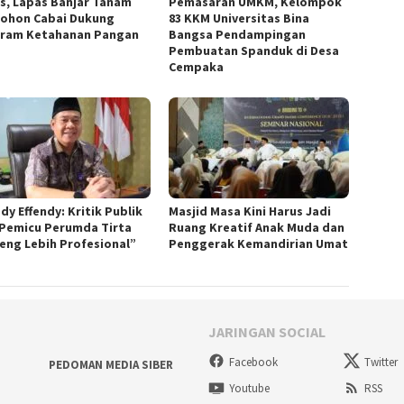
s, Lapas Banjar Tanam
Pemasaran UMKM, Kelompok
Pohon Cabai Dukung
83 KKM Universitas Bina
ram Ketahanan Pangan
Bangsa Pendampingan
Pembuatan Spanduk di Desa
Cempaka
dy Effendy: Kritik Publik
Masjid Masa Kini Harus Jadi
 Pemicu Perumda Tirta
Ruang Kreatif Anak Muda dan
eng Lebih Profesional”
Penggerak Kemandirian Umat
JARINGAN SOCIAL
Facebook
Twitter
PEDOMAN MEDIA SIBER
Youtube
RSS