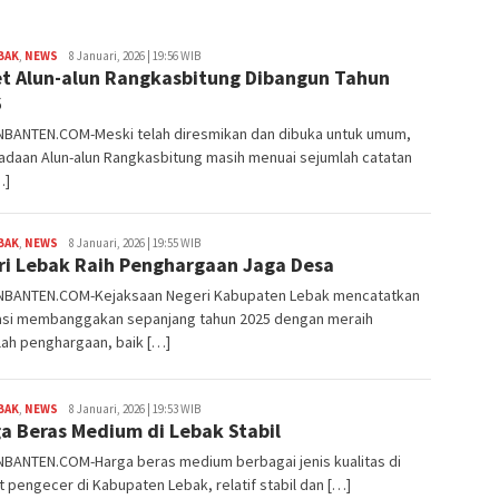
BAK
,
NEWS
Redaksi
8 Januari, 2026 | 19:56 WIB
et Alun-alun Rangkasbitung Dibangun Tahun
6
BANTEN.COM-Meski telah diresmikan dan dibuka untuk umum,
adaan Alun-alun Rangkasbitung masih menuai sejumlah catatan
…]
BAK
,
NEWS
Redaksi
8 Januari, 2026 | 19:55 WIB
ri Lebak Raih Penghargaan Jaga Desa
BANTEN.COM-Kejaksaan Negeri Kabupaten Lebak mencatatkan
asi membanggakan sepanjang tahun 2025 dengan meraih
lah penghargaan, baik […]
BAK
,
NEWS
Redaksi
8 Januari, 2026 | 19:53 WIB
a Beras Medium di Lebak Stabil
BANTEN.COM-Harga beras medium berbagai jenis kualitas di
t pengecer di Kabupaten Lebak, relatif stabil dan […]