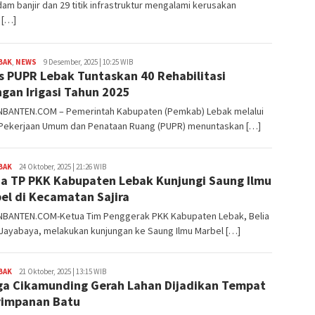
am banjir dan 29 titik infrastruktur mengalami kerusakan
 […]
BAK
,
NEWS
Redaksi
9 Desember, 2025 | 10:25 WIB
s PUPR Lebak Tuntaskan 40 Rehabilitasi
ngan Irigasi Tahun 2025
BANTEN.COM – Pemerintah Kabupaten (Pemkab) Lebak melalui
 Pekerjaan Umum dan Penataan Ruang (PUPR) menuntaskan […]
BAK
Redaksi
24 Oktober, 2025 | 21:26 WIB
a TP PKK Kabupaten Lebak Kunjungi Saung Ilmu
el di Kecamatan Sajira
BANTEN.COM-Ketua Tim Penggerak PKK Kabupaten Lebak, Belia
Jayabaya, melakukan kunjungan ke Saung Ilmu Marbel […]
BAK
Redaksi
21 Oktober, 2025 | 13:15 WIB
a Cikamunding Gerah Lahan Dijadikan Tempat
impanan Batu