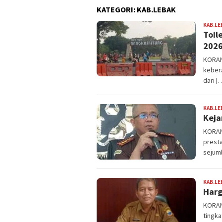
KATEGORI:
KAB.LEBAK
KAB.LE
Toil
202
KORAN
keber
dari [
KAB.LE
Keja
KORAN
prest
sejum
KAB.LE
Harg
KORAN
tingka