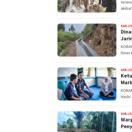
terend
akibat
KAB.LE
Dina
Jari
KORAN
Dinas
KAB.LE
Ketu
Marb
KORAN
Hasbi 
KAB.LE
Warg
Peny