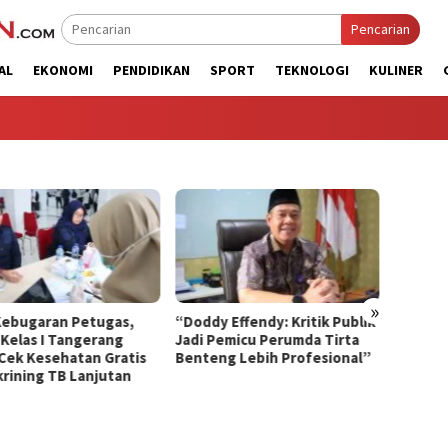
Pencarian
AL
EKONOMI
PENDIDIKAN
SPORT
TEKNOLOGI
KULINER
»
y Effendy: Kritik Publik
Optimalisasi SDM melalui
Lapas
 Pemicu Perumda Tirta
Seleksi Wawancara Calon
Gelar 
eng Lebih Profesional”
Peserta Magang Hub
dan Sk
Kemnaker Batch 2 Tahun
HPV DN
2026
Warga