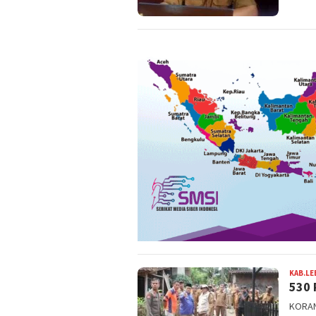
KAB.LE
530 
KORAN