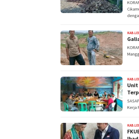
KORAN
Cikam
denga
KAB.LE
Gali
KORAN
Manggu
KAB.LE
Unit
Terp
SASAP
Kerja 
KAB.LE
FKUB
Ibad