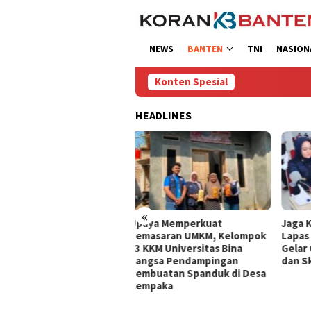
Loncat
ke
konten
NEWS
BANTEN
TNI
NASION
Konten Spesial
HEADLINES
«
aya Memperkuat
Jaga Kebugaran Petugas,
“Dodd
masaran UMKM, Kelompok
Lapas Kelas I Tangerang
Jadi
KKM Universitas Bina
Gelar Cek Kesehatan Gratis
Bent
ngsa Pendampingan
dan Skrining TB Lanjutan
mbuatan Spanduk di Desa
mpaka