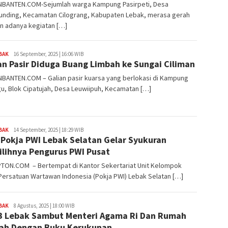
BANTEN.COM-Sejumlah warga Kampung Pasirpeti, Desa
unding, Kecamatan Cilograng, Kabupaten Lebak, merasa gerah
n adanya kegiatan […]
BAK
Redaksi
16 September, 2025 | 16:06 WIB
an Pasir Diduga Buang Limbah ke Sungai Ciliman
BANTEN.COM – Galian pasir kuarsa yang berlokasi di Kampung
, Blok Cipatujah, Desa Leuwiipuh, Kecamatan […]
BAK
Redaksi
14 September, 2025 | 18:29 WIB
 Pokja PWI Lebak Selatan Gelar Syukuran
ilihnya Pengurus PWI Pusat
TON.COM – Bertempat di Kantor Sekertariat Unit Kelompok
Persatuan Wartawan Indonesia (Pokja PWI) Lebak Selatan […]
BAK
Redaksi
8 Agustus, 2025 | 18:00 WIB
 Lebak Sambut Menteri Agama Ri Dan Rumah
ah Dengan Buku Kerukunan