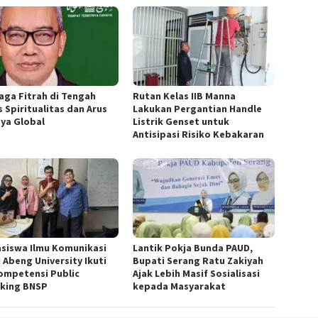
aga Fitrah di Tengah
Rutan Kelas IIB Manna
s Spiritualitas dan Arus
Lakukan Pergantian Handle
ya Global
Listrik Genset untuk
Antisipasi Risiko Kebakaran
siswa Ilmu Komunikasi
Lantik Pokja Bunda PAUD,
 Abeng University Ikuti
Bupati Serang Ratu Zakiyah
Kompetensi Public
Ajak Lebih Masif Sosialisasi
king BNSP
kepada Masyarakat