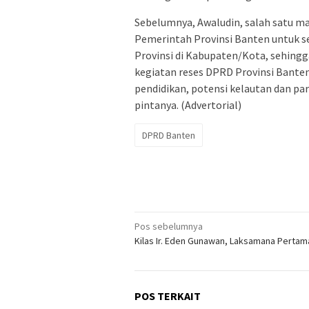
Sebelumnya, Awaludin, salah satu m
Pemerintah Provinsi Banten untuk 
Provinsi di Kabupaten/Kota, sehing
kegiatan reses DPRD Provinsi Banten 
pendidikan, potensi kelautan dan par
pintanya. (Advertorial)
DPRD Banten
Navigasi
Pos sebelumnya
Kilas Ir. Eden Gunawan, Laksamana Pertam
pos
POS TERKAIT