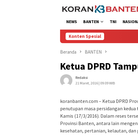
Loncat
ke
konten
NEWS
BANTEN
TNI
NASION
Konten Spesial
Beranda
BANTEN
Ketua DPRD Tampu
Redaksi
21 Maret, 2016 | 09:09 WIB
koranbanten.com – Ketua DPRD Prov
penutupan masa persidangan kedua ta
Kamis (17/3/2016). Dalam reses ters
Provinsi Banten, antara lain mengen
kesehatan, pertanian, kelautan, dan 