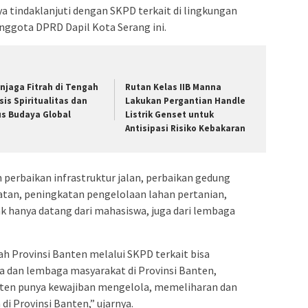
ya tindaklanjuti dengan SKPD terkait di lingkungan
nggota DPRD Dapil Kota Serang ini.
njaga Fitrah di Tengah
Rutan Kelas IIB Manna
isis Spiritualitas dan
Lakukan Pergantian Handle
us Budaya Global
Listrik Genset untuk
Antisipasi Risiko Kebakaran
 perbaikan infrastruktur jalan, perbaikan gedung
atan, peningkatan pengelolaan lahan pertanian,
ak hanya datang dari mahasiswa, juga dari lembaga
ah Provinsi Banten melalui SKPD terkait bisa
 dan lembaga masyarakat di Provinsi Banten,
ten punya kewajiban mengelola, memeliharan dan
 Provinsi Banten,” ujarnya.