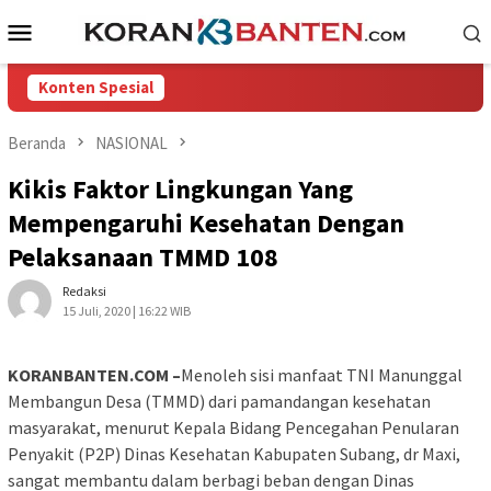
Loncat
Menu
ke
Mobile
konten
Konten Spesial
Beranda
NASIONAL
Kikis Faktor Lingkungan Yang
Mempengaruhi Kesehatan Dengan
Pelaksanaan TMMD 108
Redaksi
15 Juli, 2020 | 16:22 WIB
KORANBANTEN.COM –
Menoleh sisi manfaat TNI Manunggal
Membangun Desa (TMMD) dari pamandangan kesehatan
masyarakat, menurut Kepala Bidang Pencegahan Penularan
Penyakit (P2P) Dinas Kesehatan Kabupaten Subang, dr Maxi,
sangat membantu dalam berbagi beban dengan Dinas