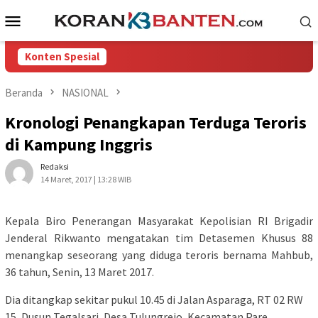
Loncat
Menu
ke
Mobile
konten
Konten Spesial
Beranda
NASIONAL
Kronologi Penangkapan Terduga Teroris
di Kampung Inggris
Redaksi
14 Maret, 2017 | 13:28 WIB
Kepala Biro Penerangan Masyarakat Kepolisian RI Brigadir
Jenderal Rikwanto mengatakan tim Detasemen Khusus 88
menangkap seseorang yang diduga teroris bernama Mahbub,
36 tahun, Senin, 13 Maret 2017.
Dia ditangkap sekitar pukul 10.45 di Jalan Asparaga, RT 02 RW
15, Dusun Tegalsari, Desa Tulungrejo, Kecamatan Pare,