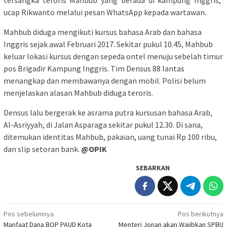
ucap Rikwanto melalui pesan WhatsApp kepada wartawan.
Mahbub diduga mengikuti kursus bahasa Arab dan bahasa
Inggris sejak awal Februari 2017. Sekitar pukul 10.45, Mahbub
keluar lokasi kursus dengan sepeda ontel menuju sebelah timur
pos Brigadir Kampung Inggris. Tim Densus 88 lantas
menangkap dan membawanya dengan mobil. Polisi belum
menjelaskan alasan Mahbub diduga teroris.
Densus lalu bergerak ke asrama putra kursusan bahasa Arab,
Al-Asriyyah, di Jalan Asparaga sekitar pukul 12.30. Di sana,
ditemukan identitas Mahbub, pakaian, uang tunai Rp 100 ribu,
dan slip setoran bank.
@OPIK
SEBARKAN
Navigasi
Pos sebelumnya
Pos berikutnya
Manfaat Dana BOP PAUD Kota
Menteri Jonan akan Wajibkan SPBU