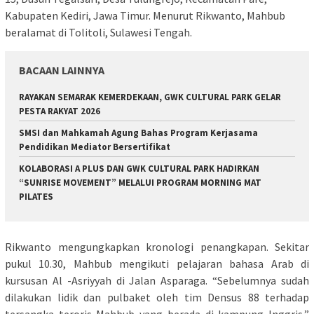
Kabupaten Kediri, Jawa Timur. Menurut Rikwanto, Mahbub
beralamat di Tolitoli, Sulawesi Tengah.
BACAAN LAINNYA
RAYAKAN SEMARAK KEMERDEKAAN, GWK CULTURAL PARK GELAR
PESTA RAKYAT 2026
SMSI dan Mahkamah Agung Bahas Program Kerjasama
Pendidikan Mediator Bersertifikat
KOLABORASI A PLUS DAN GWK CULTURAL PARK HADIRKAN
“SUNRISE MOVEMENT” MELALUI PROGRAM MORNING MAT
PILATES
Rikwanto mengungkapkan kronologi penangkapan. Sekitar
pukul 10.30, Mahbub mengikuti pelajaran bahasa Arab di
kursusan Al -Asriyyah di Jalan Asparaga. “Sebelumnya sudah
dilakukan lidik dan pulbaket oleh tim Densus 88 terhadap
tersangka teroris Mahbub yang berada di kampung Inggris,”