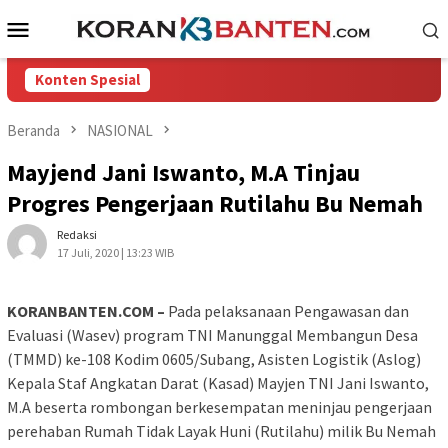
Loncat
Menu
ke
Mobile
konten
Konten Spesial
Beranda
NASIONAL
Mayjend Jani Iswanto, M.A Tinjau
Progres Pengerjaan Rutilahu Bu Nemah
Redaksi
17 Juli, 2020 | 13:23 WIB
KORANBANTEN.COM –
Pada pelaksanaan Pengawasan dan
Evaluasi (Wasev) program TNI Manunggal Membangun Desa
(TMMD) ke-108 Kodim 0605/Subang, Asisten Logistik (Aslog)
Kepala Staf Angkatan Darat (Kasad) Mayjen TNI Jani Iswanto,
M.A beserta rombongan berkesempatan meninjau pengerjaan
perehaban Rumah Tidak Layak Huni (Rutilahu) milik Bu Nemah