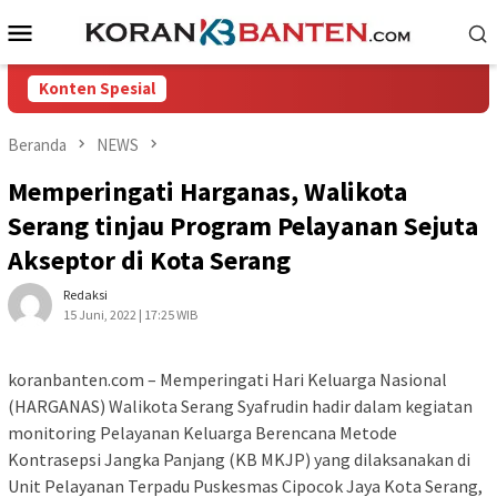
Loncat
Menu
ke
Mobile
konten
Konten Spesial
Beranda
NEWS
Memperingati Harganas, Walikota
Serang tinjau Program Pelayanan Sejuta
Akseptor di Kota Serang
Redaksi
15 Juni, 2022 | 17:25 WIB
koranbanten.com – Memperingati Hari Keluarga Nasional
(HARGANAS) Walikota Serang Syafrudin hadir dalam kegiatan
monitoring Pelayanan Keluarga Berencana Metode
Kontrasepsi Jangka Panjang (KB MKJP) yang dilaksanakan di
Unit Pelayanan Terpadu Puskesmas Cipocok Jaya Kota Serang,