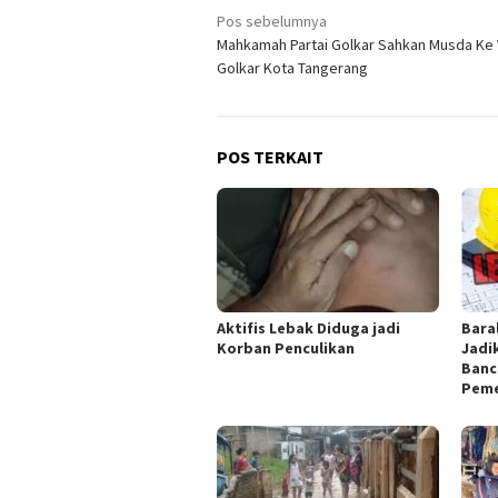
Navigasi
Pos sebelumnya
Mahkamah Partai Golkar Sahkan Musda Ke V
pos
Golkar Kota Tangerang
POS TERKAIT
Aktifis Lebak Diduga jadi
Bara
Korban Penculikan
Jadi
Banc
Peme