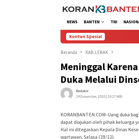
Loncat
ke
konten
NEWS
BANTEN
TNI
NASION
Konten Spesial
Beranda
KAB.LEBAK
Meninggal Karena
Duka Melalui Dins
Redaksi
29 Desember, 2020 | 19:27 WIB
KORANBANTEN.COM-Uang duka bagi ya
dapat diajukan oleh pihak keluarga 
Hal ini ditegaskan Kepala Dinas Kes
wartawan, Selasa (29/12).