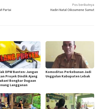
Pos berikutnya
I Partai
Hadiri Natal Oikoumene Sumut
lak DPW Banten: Jangan
Komoditas Perkebunan Jadi
kan Proyek Dindik Ajang
Unggulan Kabupaten Lebak
akan! Bongkar Dugaan
nang Langganan