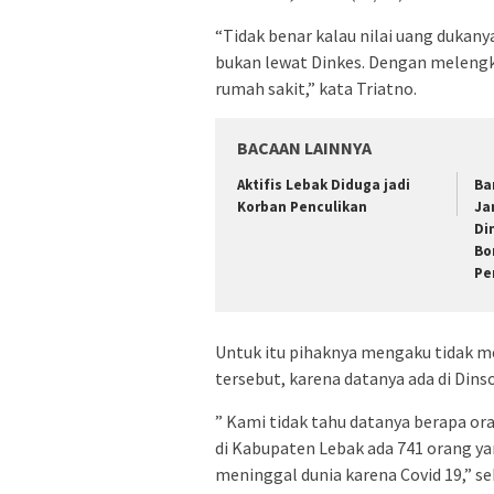
“Tidak benar kalau nilai uang dukany
bukan lewat Dinkes. Dengan melengk
rumah sakit,” kata Triatno.
BACAAN LAINNYA
Aktifis Lebak Diduga jadi
Ba
Korban Penculikan
Ja
Di
Bo
Pe
Untuk itu pihaknya mengaku tidak 
tersebut, karena datanya ada di Dinso
” Kami tidak tahu datanya berapa ora
di Kabupaten Lebak ada 741 orang ya
meninggal dunia karena Covid 19,” se