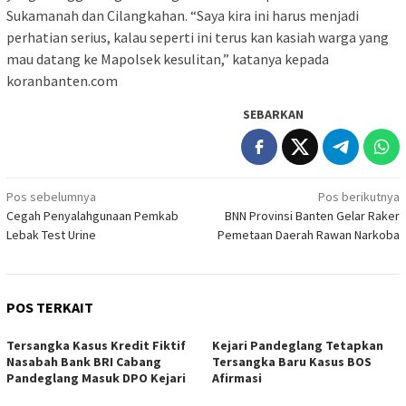
Sukamanah dan Cilangkahan. “Saya kira ini harus menjadi
perhatian serius, kalau seperti ini terus kan kasiah warga yang
mau datang ke Mapolsek kesulitan,” katanya kepada
koranbanten.com
SEBARKAN
Navigasi
Pos sebelumnya
Pos berikutnya
Cegah Penyalahgunaan Pemkab
BNN Provinsi Banten Gelar Raker
pos
Lebak Test Urine
Pemetaan Daerah Rawan Narkoba
POS TERKAIT
Tersangka Kasus Kredit Fiktif
Kejari Pandeglang Tetapkan
Nasabah Bank BRI Cabang
Tersangka Baru Kasus BOS
Pandeglang Masuk DPO Kejari
Afirmasi