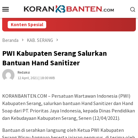
Loncat
Menu
ke
Mobile
konten
Konten Spesial
Beranda
KAB. SERANG
PWI Kabupaten Serang Salurkan
Bantuan Hand Sanitizer
Redaksi
12 April, 2021 | 18:00 WIB
KORANBANTEN.COM – Persatuan Wartawan Indonesia (PWI)
Kabupaten Serang, salurkan bantuan Hand Sanitizer dan Hand
Soap dari PT. Prioritas Jaya Indonesia, kepada Dinas Pendidikan
dan Kebudayaan Kabupaten Serang, Senen (12/04/2021).
Bantuan di serahkan langsung oleh Ketua PWI Kabupaten
Serang Wisnu Anggoro beserta jajaran pengurus, di terima oleh