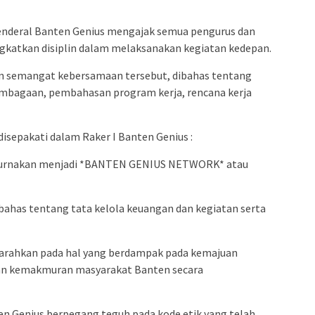
 Jenderal Banten Genius mengajak semua pengurus dan
katkan disiplin dalam melaksanakan kegiatan kedepan.
an semangat kebersamaan tersebut, dibahas tentang
elembagaan, pembahasan program kerja, rencana kerja
isepakati dalam Raker I Banten Genius :
purnakan menjadi *BANTEN GENIUS NETWORK* atau
bahas tentang tata kelola keuangan dan kegiatan serta
diarahkan pada hal yang berdampak pada kemajuan
an kemakmuran masyarakat Banten secara
en Genius berpegang teguh pada kode etik yang telah