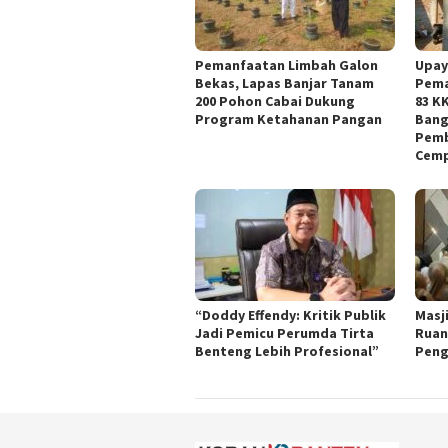
Pemanfaatan Limbah Galon
Upay
Bekas, Lapas Banjar Tanam
Pema
200 Pohon Cabai Dukung
83 K
Program Ketahanan Pangan
Bang
Pemb
Cem
“Doddy Effendy: Kritik Publik
Masj
Jadi Pemicu Perumda Tirta
Ruan
Benteng Lebih Profesional”
Peng