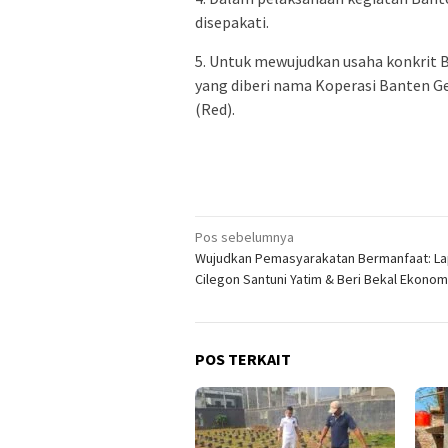
disepakati.
5. Untuk mewujudkan usaha konkrit 
yang diberi nama Koperasi Banten Ge
(Red).
Navigasi
Pos sebelumnya
Wujudkan Pemasyarakatan Bermanfaat: L
pos
Cilegon Santuni Yatim & Beri Bekal Ekono
POS TERKAIT