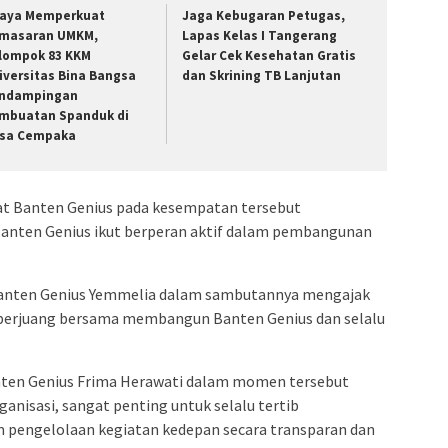
aya Memperkuat
Jaga Kebugaran Petugas,
masaran UMKM,
Lapas Kelas I Tangerang
lompok 83 KKM
Gelar Cek Kesehatan Gratis
iversitas Bina Bangsa
dan Skrining TB Lanjutan
ndampingan
mbuatan Spanduk di
sa Cempaka
at Banten Genius pada kesempatan tersebut
anten Genius ikut berperan aktif dalam pembangunan
nten Genius Yemmelia dalam sambutannya mengajak
berjuang bersama membangun Banten Genius dan selalu
ten Genius Frima Herawati dalam momen tersebut
nisasi, sangat penting untuk selalu tertib
m pengelolaan kegiatan kedepan secara transparan dan