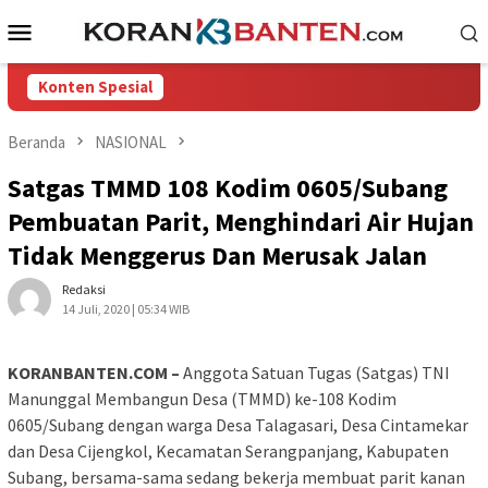
Loncat
Menu
ke
Mobile
konten
Konten Spesial
Beranda
NASIONAL
Satgas TMMD 108 Kodim 0605/Subang
Pembuatan Parit, Menghindari Air Hujan
Tidak Menggerus Dan Merusak Jalan
Redaksi
14 Juli, 2020 | 05:34 WIB
KORANBANTEN.COM –
Anggota Satuan Tugas (Satgas) TNI
Manunggal Membangun Desa (TMMD) ke-108 Kodim
0605/Subang dengan warga Desa Talagasari, Desa Cintamekar
dan Desa Cijengkol, Kecamatan Serangpanjang, Kabupaten
Subang, bersama-sama sedang bekerja membuat parit kanan