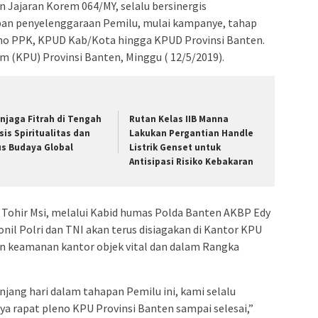
n Jajaran Korem 064/MY, selalu bersinergis
an penyelenggaraan Pemilu, mulai kampanye, tahap
eno PPK, KPUD Kab/Kota hingga KPUD Provinsi Banten.
m (KPU) Provinsi Banten, Minggu ( 12/5/2019).
njaga Fitrah di Tengah
Rutan Kelas IIB Manna
isis Spiritualitas dan
Lakukan Pergantian Handle
us Budaya Global
Listrik Genset untuk
Antisipasi Risiko Kebakaran
i Tohir Msi, melalui Kabid humas Polda Banten AKBP Edy
il Polri dan TNI akan terus disiagakan di Kantor KPU
an keamanan kantor objek vital dan dalam Rangka
njang hari dalam tahapan Pemilu ini, kami selalu
a rapat pleno KPU Provinsi Banten sampai selesai,”