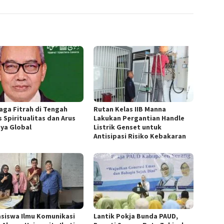
aga Fitrah di Tengah
Rutan Kelas IIB Manna
s Spiritualitas dan Arus
Lakukan Pergantian Handle
ya Global
Listrik Genset untuk
Antisipasi Risiko Kebakaran
siswa Ilmu Komunikasi
Lantik Pokja Bunda PAUD,