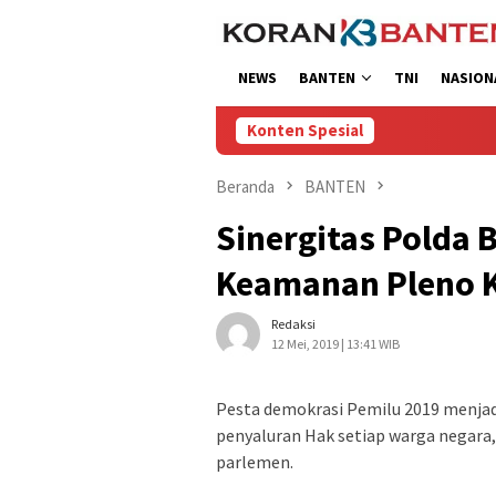
Loncat
ke
konten
NEWS
BANTEN
TNI
NASION
Konten Spesial
Beranda
BANTEN
Sinergitas Polda 
Keamanan Pleno K
Redaksi
12 Mei, 2019 | 13:41 WIB
Pesta demokrasi Pemilu 2019 menjad
penyaluran Hak setiap warga negara
parlemen.