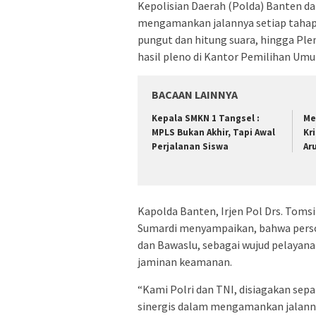
Kepolisian Daerah (Polda) Banten da
mengamankan jalannya setiap tahap
pungut dan hitung suara, hingga Pl
hasil pleno di Kantor Pemilihan Umu
BACAAN LAINNYA
Kepala SMKN 1 Tangsel :
Me
MPLS Bukan Akhir, Tapi Awal
Kr
Perjalanan Siswa
Ar
Kapolda Banten, Irjen Pol Drs. Toms
Sumardi menyampaikan, bahwa person
dan Bawaslu, sebagai wujud pelayan
jaminan keamanan.
“Kami Polri dan TNI, disiagakan sepa
sinergis dalam mengamankan jalanny