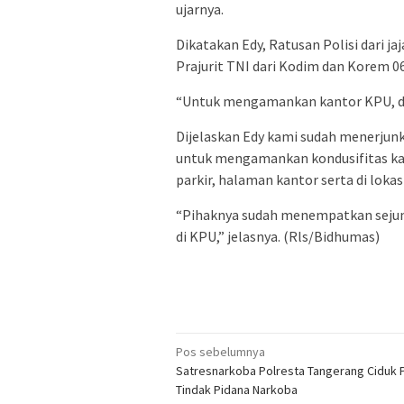
ujarnya.
Dikatakan Edy, Ratusan Polisi dari j
Prajurit TNI dari Kodim dan Korem 06
“Untuk mengamankan kantor KPU, da
Dijelaskan Edy kami sudah menerjunk
untuk mengamankan kondusifitas kan
parkir, halaman kantor serta di loka
“Pihaknya sudah menempatkan seju
di KPU,” jelasnya. (Rls/Bidhumas)
Navigasi
Pos sebelumnya
Satresnarkoba Polresta Tangerang Ciduk 
pos
Tindak Pidana Narkoba