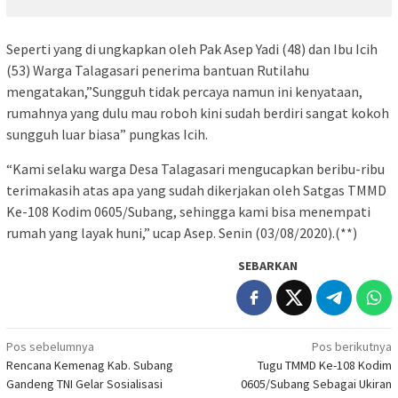
Seperti yang di ungkapkan oleh Pak Asep Yadi (48) dan Ibu Icih
(53) Warga Talagasari penerima bantuan Rutilahu
mengatakan,”Sungguh tidak percaya namun ini kenyataan,
rumahnya yang dulu mau roboh kini sudah berdiri sangat kokoh
sungguh luar biasa” pungkas Icih.
“Kami selaku warga Desa Talagasari mengucapkan beribu-ribu
terimakasih atas apa yang sudah dikerjakan oleh Satgas TMMD
Ke-108 Kodim 0605/Subang, sehingga kami bisa menempati
rumah yang layak huni,” ucap Asep. Senin (03/08/2020).(**)
SEBARKAN
Navigasi
Pos sebelumnya
Pos berikutnya
Rencana Kemenag Kab. Subang
Tugu TMMD Ke-108 Kodim
pos
Gandeng TNI Gelar Sosialisasi
0605/Subang Sebagai Ukiran