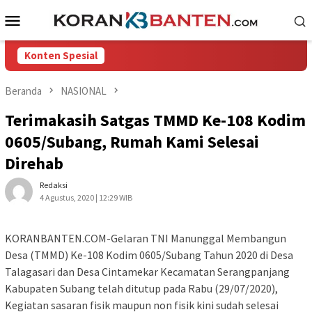
Loncat
Menu
ke
Mobile
konten
Konten Spesial
Beranda
NASIONAL
Terimakasih Satgas TMMD Ke-108 Kodim
0605/Subang, Rumah Kami Selesai
Direhab
Redaksi
4 Agustus, 2020 | 12:29 WIB
KORANBANTEN.COM-Gelaran TNI Manunggal Membangun
Desa (TMMD) Ke-108 Kodim 0605/Subang Tahun 2020 di Desa
Talagasari dan Desa Cintamekar Kecamatan Serangpanjang
Kabupaten Subang telah ditutup pada Rabu (29/07/2020),
Kegiatan sasaran fisik maupun non fisik kini sudah selesai