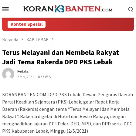
Loncat
Menu
ke
Mobile
konten
Konten Spesial
Beranda
KAB.LEBAK
Terus Melayani dan Membela Rakyat
Jadi Tema Rakerda DPD PKS Lebak
Redaksi
2 Mei, 2021 | 18:37 WIB
KORANBANTEN.COM-DPD PKS Lebak- Dewan Pengurus Daerah
Partai Keadilan Sejahtera (PKS) Lebak, gelar Rapat Kerja
Daerah (Rakerda) dengan tema “Terus Melayani dan Membela
Rakyat”. Rakerda digelar di Hotel dan Resto Rahaya, dengan
menghadirkan jajaran DPTD dari DED, MPD, dan DPD serta DPC
PKS Kabupaten Lebak, Minggu (2/5/2021)