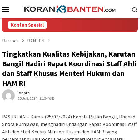
Loncat
Menu
ke
Mobile
konten
Konten Spesial
Beranda
BANTEN
Tingkatkan Kualitas Kebijakan, Karutan
Bangil Hadiri Rapat Koordinasi Staff Ahli
dan Staff Khusus Menteri Hukum dan
HAM RI
Redaksi
25 Juli, 2024 | 12:54 WIB
PASURUAN – Kamis (25/07/2024) Kepala Rutan Bangil, Bhanad
Shofa Kurniawan, menghadiri undangan Rapat Koordinasi Staff
Ahli dan Staff Khusus Menteri Hukum dan HAM RI yang
bertempat di Ballroom The Singhasari Resort Kota Batu.