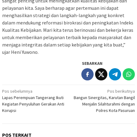
sangat penting untuk meningkatkan kualitas kebijakan dan
pelayanan kita. Saya berharap agar pertemuan ini dapat
menghasilkan strategi dan langkah-langkah yang konkret
dalam mendukung reformasi birokrasi dan peningkatan Indeks
Kualitas Kebijakan. Mari kita terus berinovasi dan bekerja keras
untuk memberikan pelayanan terbaik kepada masyarakat dan
menjaga integritas dalam setiap kebijakan yang kita buat,”
ujar Heni Yuwono.
SEBARKAN
Navigasi
Pos sebelumnya
Pos berikutnya
Lapas Perempuan Tangerang Ikuti
Bangun Sinergitas, Karutan Bangil
pos
Kegiatan Penyuluhan Gerakan Anti
Menjalin Silahturahmi dengan
Korupsi
Polres Kota Pasuruan
POS TERKAIT