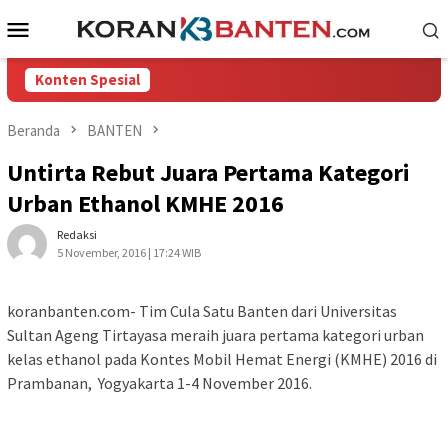
Loncat
Menu
ke
Mobile
konten
Konten Spesial
Beranda
BANTEN
Untirta Rebut Juara Pertama Kategori
Urban Ethanol KMHE 2016
Redaksi
5 November, 2016 | 17:24 WIB
koranbanten.com- Tim Cula Satu Banten dari Universitas
Sultan Ageng Tirtayasa meraih juara pertama kategori urban
kelas ethanol pada Kontes Mobil Hemat Energi (KMHE) 2016 di
Prambanan, Yogyakarta 1-4 November 2016.