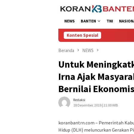
Loncat
ke
konten
NEWS
BANTEN
TNI
NASION
Konten Spesial
Beranda
NEWS
Untuk Meningkatk
Irna Ajak Masyar
Bernilai Ekonomi
Redaksi
18 Desember, 2019 | 21:00 WIB
koranbantrn.com – Pemerintah Kabu
Hidup (DLH) meluncurkan Gerakan P