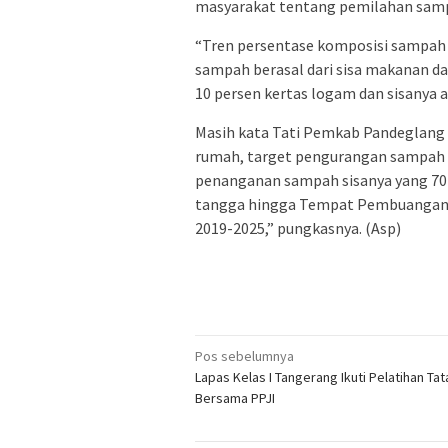
masyarakat tentang pemilahan samp
“Tren persentase komposisi sampah 
sampah berasal dari sisa makanan da
10 persen kertas logam dan sisanya a
Masih kata Tati Pemkab Pandeglang 
rumah, target pengurangan sampah d
penanganan sampah sisanya yang 70
tangga hingga Tempat Pembuangan 
2019-2025,” pungkasnya. (Asp)
Navigasi
Pos sebelumnya
Lapas Kelas I Tangerang Ikuti Pelatihan Ta
pos
Bersama PPJI