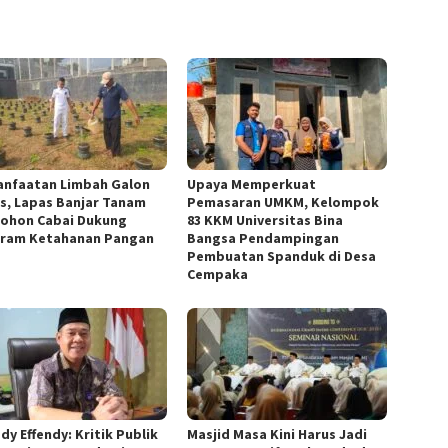
nfaatan Limbah Galon
Upaya Memperkuat
s, Lapas Banjar Tanam
Pemasaran UMKM, Kelompok
Pohon Cabai Dukung
83 KKM Universitas Bina
ram Ketahanan Pangan
Bangsa Pendampingan
Pembuatan Spanduk di Desa
Cempaka
dy Effendy: Kritik Publik
Masjid Masa Kini Harus Jadi