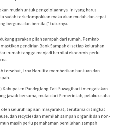
akan mudah untuk pengelolaannya. Ini yang harus
 Bila sudah terkelompokkan maka akan mudah dan cepat
 berguna dan bernilai,” tuturnya.
dukung gerakan pilah sampah dari rumah, Pemkab
astikan pendirian Bank Sampah di setiap kelurahan
dari rumah tangga menjadi bernilai ekonomis perlu
Irna
h tersebut, Irna Narulita memberikan bantuan dan
mpah.
H) Kabupaten Pandeglang Tati Suwagiharti mengatakan
g jawab bersama, mulai dari Pemerintah, pelaku usaha
oleh seluruh lapisan masyarakat, terutama di tingkat
euse, dan recycle) dan memilah sampah organik dan non-
. Namun masih perlu pemahaman pemilahan sampah