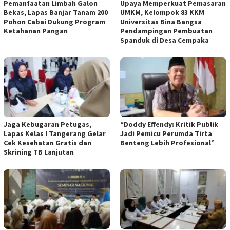
Pemanfaatan Limbah Galon
Upaya Memperkuat Pemasaran
Bekas, Lapas Banjar Tanam 200
UMKM, Kelompok 83 KKM
Pohon Cabai Dukung Program
Universitas Bina Bangsa
Ketahanan Pangan
Pendampingan Pembuatan
Spanduk di Desa Cempaka
Jaga Kebugaran Petugas,
“Doddy Effendy: Kritik Publik
Lapas Kelas I Tangerang Gelar
Jadi Pemicu Perumda Tirta
Cek Kesehatan Gratis dan
Benteng Lebih Profesional”
Skrining TB Lanjutan