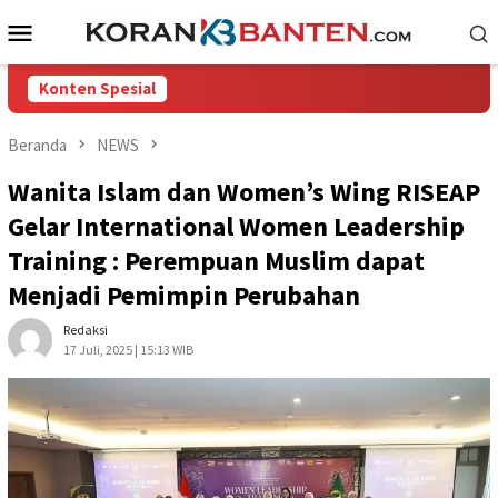
Loncat
Menu
ke
Mobile
konten
Konten Spesial
Beranda
NEWS
Wanita Islam dan Women’s Wing RISEAP
Gelar International Women Leadership
Training : Perempuan Muslim dapat
Menjadi Pemimpin Perubahan
Redaksi
17 Juli, 2025 | 15:13 WIB