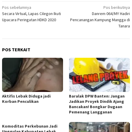
Navigasi
Pos sebelumnya
Pos berikutnya
Secara Virtual, Lapas Cilegon Ikuti
Danrem 064/MY Hadiri
pos
Upacara Peringatan HDKD 2020
Pencanangan Kampung Mangga di
Tanara
POS TERKAIT
Aktifis Lebak Diduga jadi
Baralak DPW Banten: Jangan
Korban Penculikan
Jadikan Proyek Dindik Ajang
Bancakan! Bongkar Dugaan
Pemenang Langganan
Komoditas Perkebunan Jadi
Unggulan Kabupaten Lebak