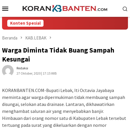
Loncat
Menu
ke
Mobile
konten
Konten Spesial
Beranda
KAB.LEBAK
Warga Diminta Tidak Buang Sampah
Kesungai
Redaksi
27 Oktober, 2020 | 17:15 WIB
KORANBANTEN.COM-Bupati Lebak, Iti Octavia Jayabaya
meminta agar warga dipermukiman tidak membuang sampah
disungai, selokan atau drainase. Lantaran, dikhawatirkan
menghambat saluran air yang menyebabkan banjir.
Himbauan dari orang nomor satu di Kabupaten Lebak tersebut
tertuang pada surat yang dikeluarkan dengan nomor