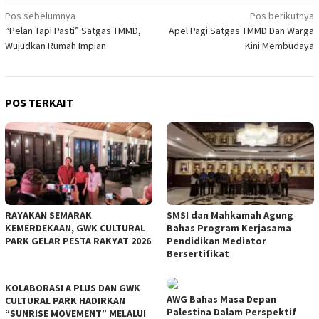
Navigasi
Pos sebelumnya
Pos berikutnya
“Pelan Tapi Pasti” Satgas TMMD,
Apel Pagi Satgas TMMD Dan Warga
pos
Wujudkan Rumah Impian
Kini Membudaya
POS TERKAIT
RAYAKAN SEMARAK
SMSI dan Mahkamah Agung
KEMERDEKAAN, GWK CULTURAL
Bahas Program Kerjasama
PARK GELAR PESTA RAKYAT 2026
Pendidikan Mediator
Bersertifikat
KOLABORASI A PLUS DAN GWK
AWG Bahas Masa Depan
CULTURAL PARK HADIRKAN
Palestina Dalam Perspektif
“SUNRISE MOVEMENT” MELALUI