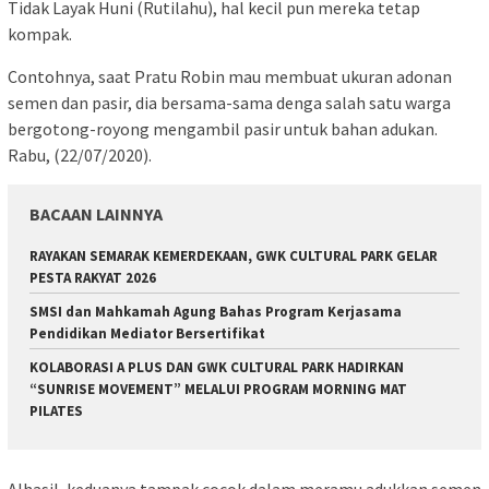
Tidak Layak Huni (Rutilahu), hal kecil pun mereka tetap
kompak.
Contohnya, saat Pratu Robin mau membuat ukuran adonan
semen dan pasir, dia bersama-sama denga salah satu warga
bergotong-royong mengambil pasir untuk bahan adukan.
Rabu, (22/07/2020).
BACAAN LAINNYA
RAYAKAN SEMARAK KEMERDEKAAN, GWK CULTURAL PARK GELAR
PESTA RAKYAT 2026
SMSI dan Mahkamah Agung Bahas Program Kerjasama
Pendidikan Mediator Bersertifikat
KOLABORASI A PLUS DAN GWK CULTURAL PARK HADIRKAN
“SUNRISE MOVEMENT” MELALUI PROGRAM MORNING MAT
PILATES
Alhasil, keduanya tampak cocok dalam meramu adukkan semen