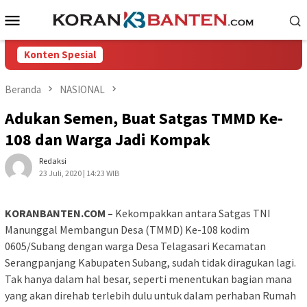
Loncat
Menu
ke
Mobile
konten
Konten Spesial
Beranda
NASIONAL
Adukan Semen, Buat Satgas TMMD Ke-
108 dan Warga Jadi Kompak
Redaksi
23 Juli, 2020 | 14:23 WIB
KORANBANTEN.COM –
Kekompakkan antara Satgas TNI
Manunggal Membangun Desa (TMMD) Ke-108 kodim
0605/Subang dengan warga Desa Telagasari Kecamatan
Serangpanjang Kabupaten Subang, sudah tidak diragukan lagi.
Tak hanya dalam hal besar, seperti menentukan bagian mana
yang akan direhab terlebih dulu untuk dalam perhaban Rumah