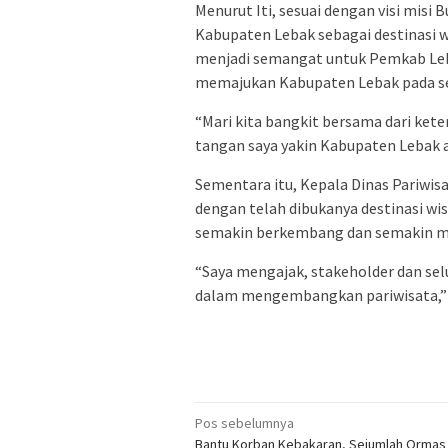
Menurut Iti, sesuai dengan visi misi 
Kabupaten Lebak sebagai destinasi wi
menjadi semangat untuk Pemkab Leb
memajukan Kabupaten Lebak pada se
“Mari kita bangkit bersama dari ket
tangan saya yakin Kabupaten Lebak a
Sementara itu, Kepala Dinas Pariwi
dengan telah dibukanya destinasi wis
semakin berkembang dan semakin m
“Saya mengajak, stakeholder dan sel
dalam mengembangkan pariwisata,” 
Navigasi
Pos sebelumnya
Bantu Korban Kebakaran, Sejumlah Ormas 