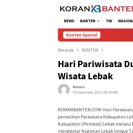
Loncat
ke
konten
NEWS
BANTEN
TNI
NASION
Konten Spesial
Beranda
BANTEN
Hari Pariwisata 
Wisata Lebak
Redaksi
29 September, 2021 | 08:18 WIB
KORANBANTEN.COM-Hari Pariwisata 
pemulihan Pariwisata Kabupaten Leb
Kabupaten (Pemkab) Lebak melalui 
menggelar Kegiatan Lebak Unique T