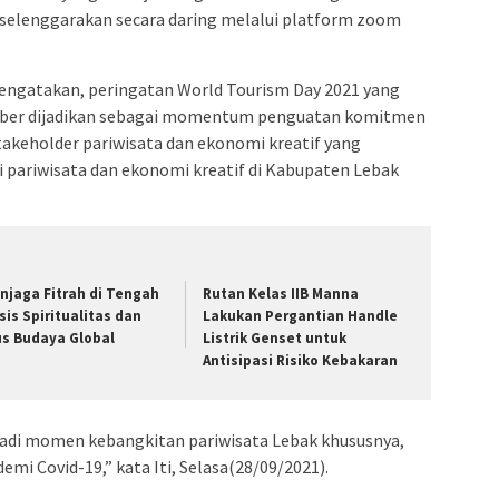
iselenggarakan secara daring melalui platform zoom
mengatakan, peringatan World Tourism Day 2021 yang
ember dijadikan sebagai momentum penguatan komitmen
akeholder pariwisata dan ekonomi kreatif yang
 pariwisata dan ekonomi kreatif di Kabupaten Lebak
njaga Fitrah di Tengah
Rutan Kelas IIB Manna
isis Spiritualitas dan
Lakukan Pergantian Handle
us Budaya Global
Listrik Genset untuk
Antisipasi Risiko Kebakaran
njadi momen kebangkitan pariwisata Lebak khususnya,
emi Covid-19,” kata Iti, Selasa(28/09/2021).