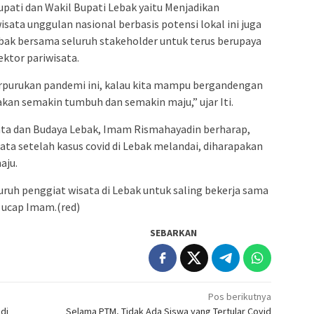
Bupati dan Wakil Bupati Lebak yaitu Menjadikan
sata unggulan nasional berbasis potensi lokal ini juga
ak bersama seluruh stakeholder untuk terus berupaya
ktor pariwisata.
erpurukan pandemi ini, kalau kita mampu bergandengan
kan semakin tumbuh dan semakin maju,” ujar Iti.
sata dan Budaya Lebak, Imam Rismahayadin berharap,
ata setelah kasus covid di Lebak melandai, diharapakan
aju.
uruh penggiat wisata di Lebak untuk saling bekerja sama
ucap Imam.(red)
SEBARKAN
Pos berikutnya
di
Selama PTM, Tidak Ada Siswa yang Tertular Covid