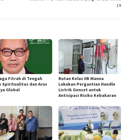
19
aga Fitrah di Tengah
Rutan Kelas IIB Manna
s Spiritualitas dan Arus
Lakukan Pergantian Handle
ya Global
Listrik Genset untuk
Antisipasi Risiko Kebakaran