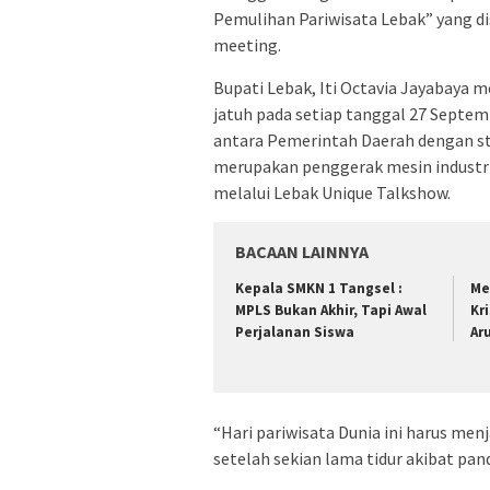
Pemulihan Pariwisata Lebak” yang d
meeting.
Bupati Lebak, Iti Octavia Jayabaya 
jatuh pada setiap tanggal 27 Sept
antara Pemerintah Daerah dengan st
merupakan penggerak mesin industri
melalui Lebak Unique Talkshow.
BACAAN LAINNYA
Kepala SMKN 1 Tangsel :
Me
MPLS Bukan Akhir, Tapi Awal
Kr
Perjalanan Siswa
Ar
“Hari pariwisata Dunia ini harus me
setelah sekian lama tidur akibat pand