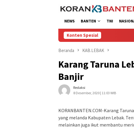
Loncat
ke
konten
NEWS
BANTEN
TNI
NASION
Konten Spesial
Beranda
KAB.LEBAK
Karang Taruna Le
Banjir
Redaksi
8 Desember, 2020 | 11:03 WIB
KORANBANTEN.COM-Karang Taruna Ka
yang melanda Kabupaten Lebak. Tent
melainkan juga ikut membantu meri