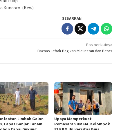
lalu siap.
ta Kuncoro. (Kew)
SEBARKAN
Pos berikutnya
Baznas Lebak Bagikan Mie Instan dan Beras
nfaatan Limbah Galon
Upaya Memperkuat
s, Lapas Banjar Tanam
Pemasaran UMKM, Kelompok
Pohon Cabai Dukung
83 KKM Universitas Bina