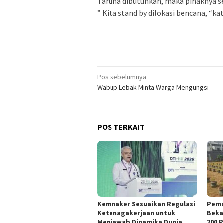
Taruna dibutuhkan, maka pihaknya se
” Kita stand by dilokasi bencana, “ka
Navigasi
Pos sebelumnya
Wabup Lebak Minta Warga Mengungsi
pos
POS TERKAIT
Kemnaker Sesuaikan Regulasi
Pema
Ketenagakerjaan untuk
Beka
Menjawab Dinamika Dunia
200 