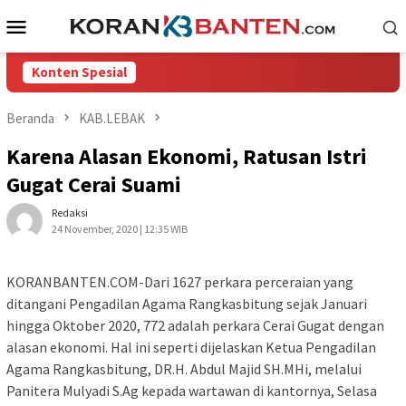
Loncat
Menu
ke
Mobile
konten
Konten Spesial
Beranda
KAB.LEBAK
Karena Alasan Ekonomi, Ratusan Istri
Gugat Cerai Suami
Redaksi
24 November, 2020 | 12:35 WIB
KORANBANTEN.COM-Dari 1627 perkara perceraian yang
ditangani Pengadilan Agama Rangkasbitung sejak Januari
hingga Oktober 2020, 772 adalah perkara Cerai Gugat dengan
alasan ekonomi. Hal ini seperti dijelaskan Ketua Pengadilan
Agama Rangkasbitung, DR.H. Abdul Majid SH.MHi, melalui
Panitera Mulyadi S.Ag kepada wartawan di kantornya, Selasa