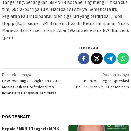
Tangerang. Sedangkan SMPN 14 Kota Serang mengirimkan dua
tim, putra-putri yaitu Al Hadi dan Al Azkiya. Sementara itu,
kegiatan kali ini dipantau oleh tiga juri yang terdiri dari, Iqbal
Hopip (Komisioner KPI Banten), Hasidi (Ketua Himpunan Musik
Marawis Banten serta Rizki Abar (Wakil Sekretaris PWI Banten).
(pan).
SEBARKAN
Navigasi
Pos sebelumnya
Pos berikutnya
UKW PWI Tangsel Angkatan X 2017 :
Pemkot Cilegon Apresiasi
pos
Meningkatkan Profesionalitas
Peluncuruan RMOLBanten.com
Insan Pers Pengawal Demokrasi
POS TERKAIT
Kepala SMKN 1 Tangsel : MPLS