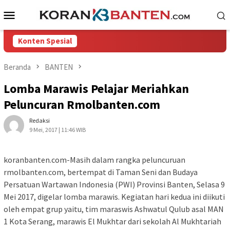
Loncat
Menu
ke
Mobile
konten
Konten Spesial
Beranda
BANTEN
Lomba Marawis Pelajar Meriahkan
Peluncuran Rmolbanten.com
Redaksi
9 Mei, 2017 | 11:46 WIB
koranbanten.com-Masih dalam rangka peluncuruan
rmolbanten.com, bertempat di Taman Seni dan Budaya
Persatuan Wartawan Indonesia (PWI) Provinsi Banten, Selasa 9
Mei 2017, digelar lomba marawis. Kegiatan hari kedua ini diikuti
oleh empat grup yaitu, tim maraswis Ashwatul Qulub asal MAN
1 Kota Serang, marawis El Mukhtar dari sekolah Al Mukhtariah