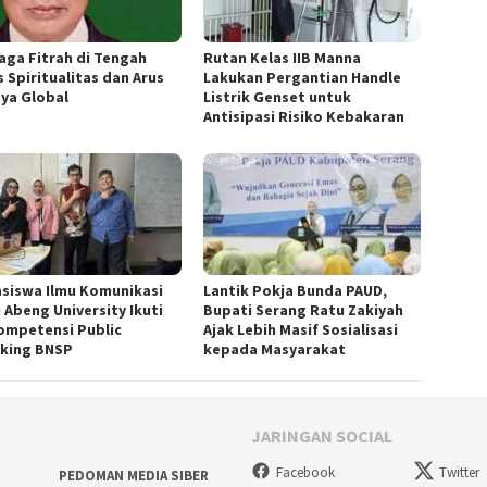
aga Fitrah di Tengah
Rutan Kelas IIB Manna
s Spiritualitas dan Arus
Lakukan Pergantian Handle
ya Global
Listrik Genset untuk
Antisipasi Risiko Kebakaran
siswa Ilmu Komunikasi
Lantik Pokja Bunda PAUD,
 Abeng University Ikuti
Bupati Serang Ratu Zakiyah
Kompetensi Public
Ajak Lebih Masif Sosialisasi
king BNSP
kepada Masyarakat
JARINGAN SOCIAL
Facebook
Twitter
PEDOMAN MEDIA SIBER