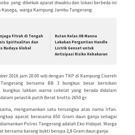
ba yang dibekuk aparat diwaktu dan lokasi berbeda ini
n Kasega, warga Kampung Jambu Tangerang.
njaga Fitrah di Tengah
Rutan Kelas IIB Manna
isis Spiritualitas dan
Lakukan Pergantian Handle
us Budaya Global
Listrik Genset untuk
Antisipasi Risiko Kebakaran
er 2016 jam 20.00 wib dengan TKP di Kampung Cisereh
Tangerang bersama BB 3 bungkus besar berisikan
di bungkus lakban warna cokelat yang berada didalam
dalam pelastik putih Berat brutto 2650 gr.
g sama, mengamankan satu tersangka atas nama Irfan.
angkap aparat berasama 650 Gram daun ganja sebagai
g diamankan Polres Tangerang adalah Eko Hidayat. Warga
at bersama barang bukti berupa 2,8 Gram daun ganja.