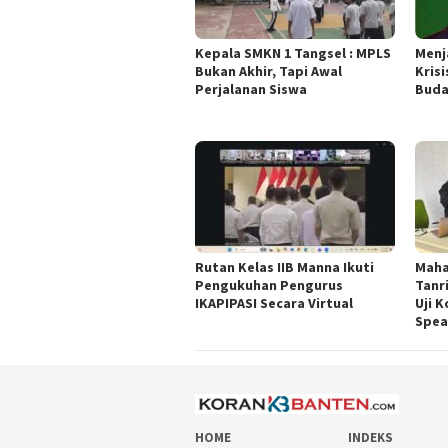
Kepala SMKN 1 Tangsel : MPLS
Menj
Bukan Akhir, Tapi Awal
Krisi
Perjalanan Siswa
Buda
Rutan Kelas IIB Manna Ikuti
Maha
Pengukuhan Pengurus
Tanri
IKAPIPASI Secara Virtual
Uji 
Spea
HOME
INDEKS