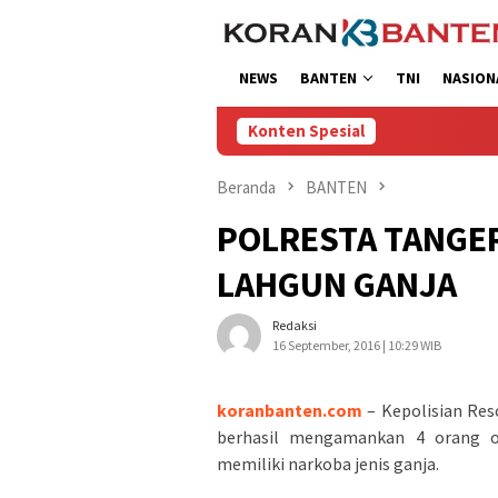
Loncat
ke
konten
NEWS
BANTEN
TNI
NASION
Konten Spesial
Beranda
BANTEN
POLRESTA TANGE
LAHGUN GANJA
Redaksi
16 September, 2016 | 10:29 WIB
koranbanten.com
– Kepolisian Res
berhasil mengamankan 4 orang 
memiliki narkoba jenis ganja.