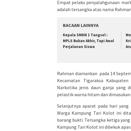
Empat pelaku penyalahgunaan marko
adalah tersangka atas nama Rahma
BACAAN LAINNYA
Kepala SMKN 1 Tangsel :
Me
MPLS Bukan Akhir, Tapi Awal
Kr
Perjalanan Siswa
Ar
Rahman diamankan pada 14 Septemb
Kecamatan Tigaraksa Kabupaten 
Narkotika jenis daun ganja yang 
pelastik warna hitam dan dimasukan 
Selanjutnya aparat pada hari yan
Warga Kampung Tari Kolot ini dit
barang bukti. Tersangka ketiga yan
Kampung Tari Kolot ini dibekuk apar