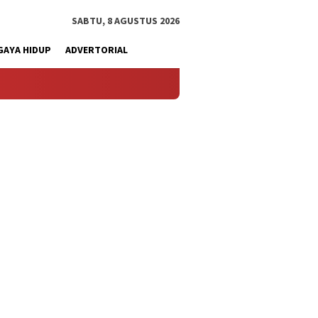
SABTU, 8 AGUSTUS 2026
GAYA HIDUP
ADVERTORIAL