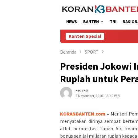
Loncat
ke
konten
NEWS
BANTEN
TNI
NASION
Konten Spesial
Beranda
SPORT
Presiden Jokowi I
Rupiah untuk Pera
Redaksi
2 November, 2016 | 13:49 WIB
KORANBANTEN.com
–
Menteri Pem
menyatakan dirinya sempat berte
atlet berprestasi Tanah Air. Ima
bonus senilai miliaran rupiah kepada