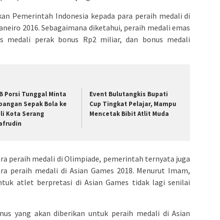
ikan Pemerintah Indonesia kepada para peraih medali di
aneiro 2016. Sebagaimana diketahui, peraih medali emas
s medali perak bonus Rp2 miliar, dan bonus medali
B Porsi Tunggal Minta
Event Bulutangkis Bupati
pangan Sepak Bola ke
Cup Tingkat Pelajar, Mampu
li Kota Serang
Mencetak Bibit Atlit Muda
afrudin
a peraih medali di Olimpiade, pemerintah ternyata juga
ra peraih medali di Asian Games 2018. Menurut Imam,
uk atlet berpretasi di Asian Games tidak lagi senilai
nus yang akan diberikan untuk peraih medali di Asian