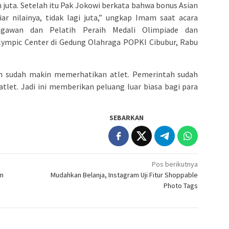
n juta. Setelah itu Pak Jokowi berkata bahwa bonus Asian
ar nilainya, tidak lagi juta,” ungkap Imam saat acara
gawan dan Pelatih Peraih Medali Olimpiade dan
lympic Center di Gedung Olahraga POPKI Cibubur, Rabu
ntah sudah makin memerhatikan atlet. Pemerintah sudah
let. Jadi ini memberikan peluang luar biasa bagi para
SEBARKAN
Pos berikutnya
am
Mudahkan Belanja, Instagram Uji Fitur Shoppable
Photo Tags