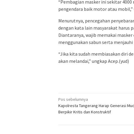
“Pembagian masker ini sekitar 4000 
pengendara baik motor atau mobil,” 
Menurutnya, pencegahan penyebaran 
dengan kata lain masyarakat harus p
Diantaranya, wajib memakai masker d
menggunakan sabun serta menjauhi
“Jika kita sudah membiasakan diri de
akan melandai,” ungkap Acep.(yud)
Navigasi
Pos sebelumnya
Kapolresta Tangerang Harap Generasi Mu
pos
Berpikir Kritis dan Konstruktif