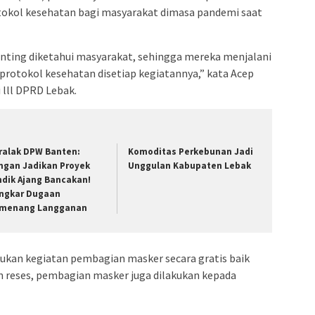
tokol kesehatan bagi masyarakat dimasa pandemi saat
enting diketahui masyarakat, sehingga mereka menjalani
rotokol kesehatan disetiap kegiatannya,” kata Acep
 lll DPRD Lebak.
ralak DPW Banten:
Komoditas Perkebunan Jadi
ngan Jadikan Proyek
Unggulan Kabupaten Lebak
ndik Ajang Bancakan!
ngkar Dugaan
menang Langganan
lakukan kegiatan pembagian masker secara gratis baik
 reses, pembagian masker juga dilakukan kepada