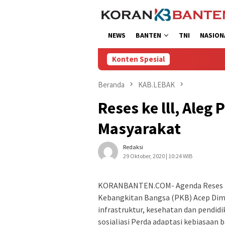
Loncat
ke
konten
NEWS
BANTEN
TNI
NASION
Konten Spesial
Beranda
KAB.LEBAK
Reses ke lll, Aleg
Masyarakat
Redaksi
29 Oktober, 2020 | 10:24 WIB
KORANBANTEN.COM- Agenda Reses ke ll
Kebangkitan Bangsa (PKB) Acep Dimy
infrastruktur, kesehatan dan pendidi
sosialiasi Perda adaptasi kebiasaan