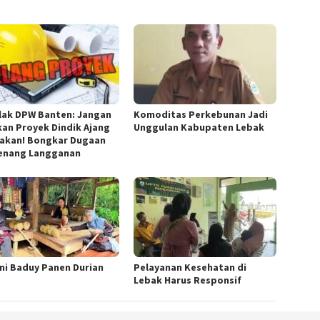
lak DPW Banten: Jangan
Komoditas Perkebunan Jadi
kan Proyek Dindik Ajang
Unggulan Kabupaten Lebak
akan! Bongkar Dugaan
nang Langganan
ni Baduy Panen Durian
Pelayanan Kesehatan di
Lebak Harus Responsif