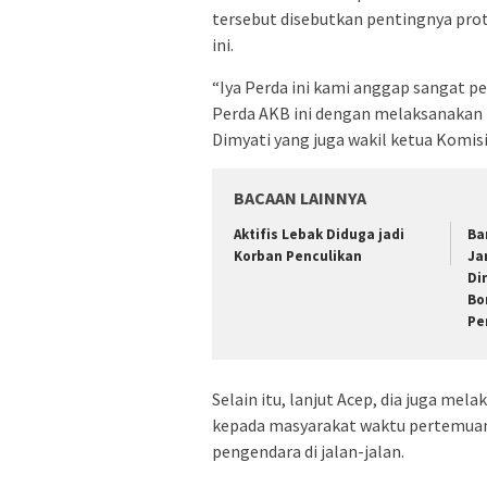
tersebut disebutkan pentingnya pro
ini.
“Iya Perda ini kami anggap sangat p
Perda AKB ini dengan melaksanakan p
Dimyati yang juga wakil ketua Komisi
BACAAN LAINNYA
Aktifis Lebak Diduga jadi
Ba
Korban Penculikan
Ja
Di
Bo
Pe
Selain itu, lanjut Acep, dia juga me
kepada masyarakat waktu pertemuan
pengendara di jalan-jalan.