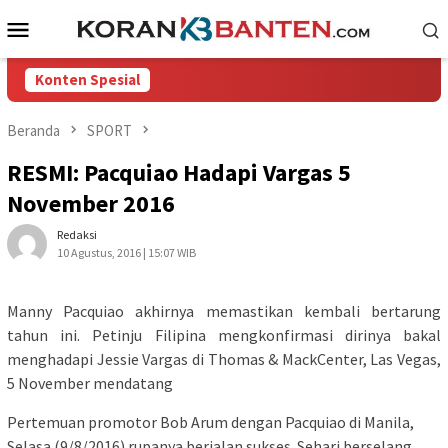
Loncat
Menu
ke
Mobile
konten
Konten Spesial
Beranda
SPORT
RESMI: Pacquiao Hadapi Vargas 5
November 2016
Redaksi
10 Agustus, 2016 | 15:07 WIB
Manny Pacquiao akhirnya memastikan kembali bertarung
tahun ini. Petinju Filipina mengkonfirmasi dirinya bakal
menghadapi Jessie Vargas di Thomas & Mack
Center, Las Vegas,
5 November mendatang
Pertemuan promotor Bob Arum dengan Pacquiao di Manila,
Selasa (9/8/2016) rupanya berjalan sukses. Sehari berselang,