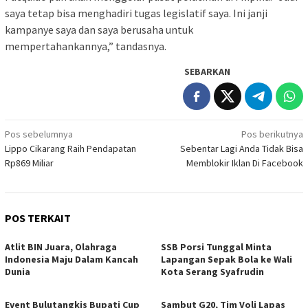
saya tetap bisa menghadiri tugas legislatif saya. Ini janji
kampanye saya dan saya berusaha untuk
mempertahankannya,” tandasnya.
SEBARKAN
Navigasi
Pos sebelumnya
Pos berikutnya
Lippo Cikarang Raih Pendapatan
Sebentar Lagi Anda Tidak Bisa
pos
Rp869 Miliar
Memblokir Iklan Di Facebook
POS TERKAIT
Atlit BIN Juara, Olahraga
SSB Porsi Tunggal Minta
Indonesia Maju Dalam Kancah
Lapangan Sepak Bola ke Wali
Dunia
Kota Serang Syafrudin
Event Bulutangkis Bupati Cup
Sambut G20, Tim Voli Lapas