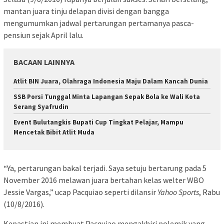
mantan juara tinju delapan divisi dengan bangga
mengumumkan jadwal pertarungan pertamanya pasca-
pensiun sejak April lalu.
BACAAN LAINNYA
Atlit BIN Juara, Olahraga Indonesia Maju Dalam Kancah Dunia
SSB Porsi Tunggal Minta Lapangan Sepak Bola ke Wali Kota
Serang Syafrudin
Event Bulutangkis Bupati Cup Tingkat Pelajar, Mampu
Mencetak Bibit Atlit Muda
“Ya, pertarungan bakal terjadi. Saya setuju bertarung pada 5
November 2016 melawan juara bertahan kelas welter WBO
Jessie Vargas,” ucap Pacquiao seperti dilansir
Yahoo Sports
, Rabu
(10/8/2016).
Kepastian ini membuat Pacquiao mengakhiri polemik yang