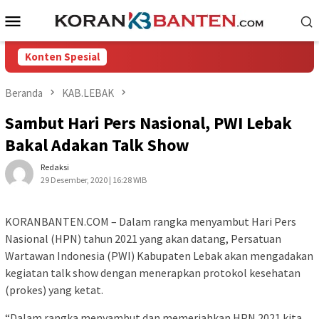
Loncat
Menu
ke
Mobile
konten
Konten Spesial
Beranda
KAB.LEBAK
Sambut Hari Pers Nasional, PWI Lebak
Bakal Adakan Talk Show
Redaksi
29 Desember, 2020 | 16:28 WIB
KORANBANTEN.COM – Dalam rangka menyambut Hari Pers
Nasional (HPN) tahun 2021 yang akan datang, Persatuan
Wartawan Indonesia (PWI) Kabupaten Lebak akan mengadakan
kegiatan talk show dengan menerapkan protokol kesehatan
(prokes) yang ketat.
“Dalam rangka menyambut dan memeriahkan HPN 2021 kita