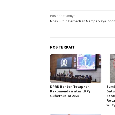
Navigasi
Pos sebelumnya
Mbak Tutut: Perbedaan Memperkaya Indon
pos
POS TERKAIT
DPRD Banten Tetapkan
Sumb
Rekomendasi atas LKPj
Batu
Gubernur TA 2025
Sera
Rota
Wilay