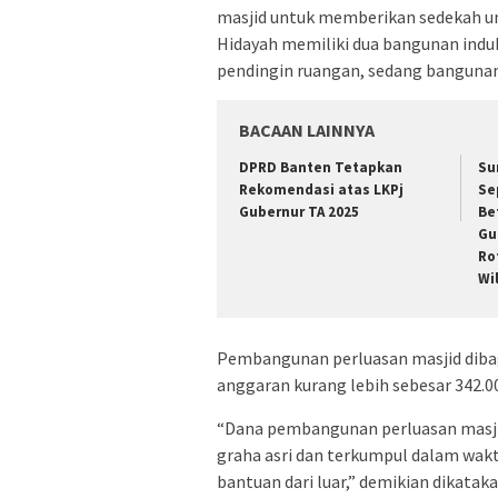
masjid untuk memberikan sedekah un
Hidayah memiliki dua bangunan indu
pendingin ruangan, sedang bangunan
BACAAN LAINNYA
DPRD Banten Tetapkan
Su
Rekomendasi atas LKPj
Se
Gubernur TA 2025
Be
Gu
Ro
Wi
Pembangunan perluasan masjid dibag
anggaran kurang lebih sebesar 342.00
“Dana pembangunan perluasan masji
graha asri dan terkumpul dalam wakt
bantuan dari luar,” demikian dikatak