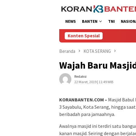
Loncat
ke
konten
NEWS
BANTEN
TNI
NASION
Konten Spesial
Beranda
KOTA SERANG
Wajah Baru Masji
Redaksi
22 Maret, 2019 | 11:49 WIB
KORANBANTEN.COM –
Masjid Babul
3 Sayabulu, Kota Serang, hingga sa
beribadah para jamaahnya.
Awalnya masjid ini terdiri satu bang
kanan masjid. Seiring dengan berjal