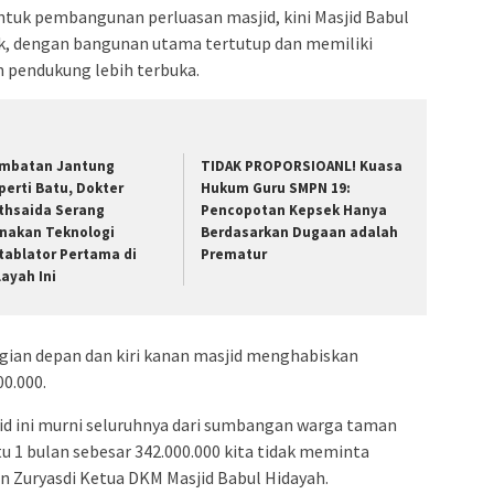
tuk pembangunan perluasan masjid, kini Masjid Babul
k, dengan bangunan utama tertutup dan memiliki
 pendukung lebih terbuka.
mbatan Jantung
TIDAK PROPORSIOANL! Kuasa
perti Batu, Dokter
Hukum Guru SMPN 19:
thsaida Serang
Pencopotan Kepsek Hanya
nakan Teknologi
Berdasarkan Dugaan adalah
tablator Pertama di
Prematur
layah Ini
ian depan dan kiri kanan masjid menghabiskan
0.000.
d ini murni seluruhnya dari sumbangan warga taman
u 1 bulan sebesar 342.000.000 kita tidak meminta
an Zuryasdi Ketua DKM Masjid Babul Hidayah.