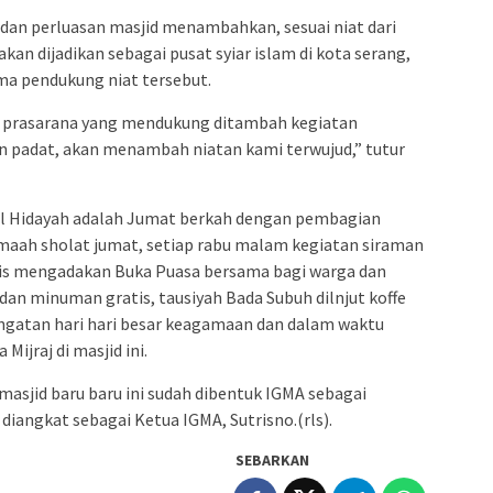
dan perluasan masjid menambahkan, sesuai niat dari
an dijadikan sebagai pusat syiar islam di kota serang,
ma pendukung niat tersebut.
a prasarana yang mendukung ditambah kegiatan
n padat, akan menambah niatan kami terwujud,” tutur
bul Hidayah adalah Jumat berkah dengan pembagian
maah sholat jumat, setiap rabu malam kegiatan siraman
mis mengadakan Buka Puasa bersama bagi warga dan
 minuman gratis, tausiyah Bada Subuh dilnjut koffe
gatan hari hari besar keagamaan dan dalam waktu
ijraj di masjid ini.
masjid baru baru ini sudah dibentuk IGMA sebagai
iangkat sebagai Ketua IGMA, Sutrisno.(rls).
SEBARKAN