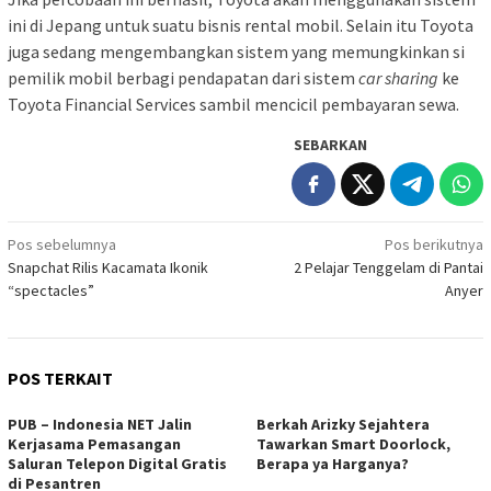
ini di Jepang untuk suatu bisnis rental mobil. Selain itu Toyota
juga sedang mengembangkan sistem yang memungkinkan si
pemilik mobil berbagi pendapatan dari sistem
car sharing
ke
Toyota Financial Services sambil mencicil pembayaran sewa.
SEBARKAN
Navigasi
Pos sebelumnya
Pos berikutnya
Snapchat Rilis Kacamata Ikonik
2 Pelajar Tenggelam di Pantai
pos
“spectacles”
Anyer
POS TERKAIT
PUB – Indonesia NET Jalin
Berkah Arizky Sejahtera
Kerjasama Pemasangan
Tawarkan Smart Doorlock,
Saluran Telepon Digital Gratis
Berapa ya Harganya?
di Pesantren