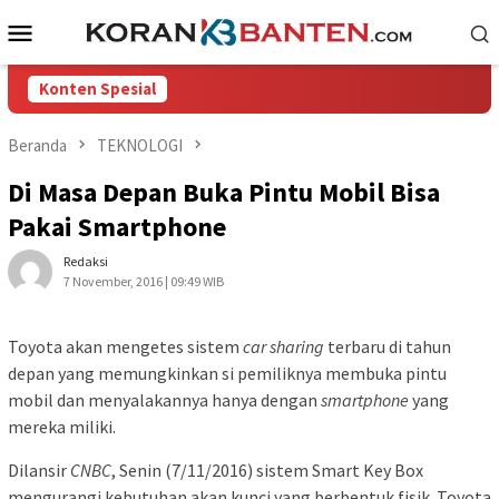
Loncat
Menu
ke
Mobile
konten
Konten Spesial
Beranda
TEKNOLOGI
Di Masa Depan Buka Pintu Mobil Bisa
Pakai Smartphone
Redaksi
7 November, 2016 | 09:49 WIB
Toyota akan mengetes sistem
car sharing
terbaru di tahun
depan yang memungkinkan si pemiliknya membuka pintu
mobil dan menyalakannya hanya dengan
smartphone
yang
mereka miliki.
Dilansir
CNBC
, Senin (7/11/2016) sistem Smart Key Box
mengurangi kebutuhan akan kunci yang berbentuk fisik. Toyota