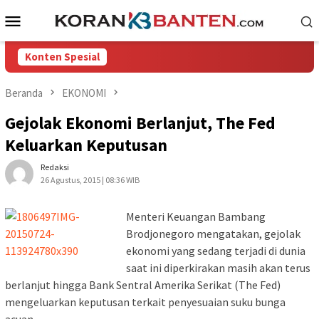
Loncat
Menu
ke
Mobile
konten
Konten Spesial
Beranda
EKONOMI
Gejolak Ekonomi Berlanjut, The Fed
Keluarkan Keputusan
Redaksi
26 Agustus, 2015 | 08:36 WIB
Menteri Keuangan Bambang
Brodjonegoro mengatakan, gejolak
ekonomi yang sedang terjadi di dunia
saat ini diperkirakan masih akan terus
berlanjut hingga Bank Sentral Amerika Serikat (The Fed)
mengeluarkan keputusan terkait penyesuaian suku bunga