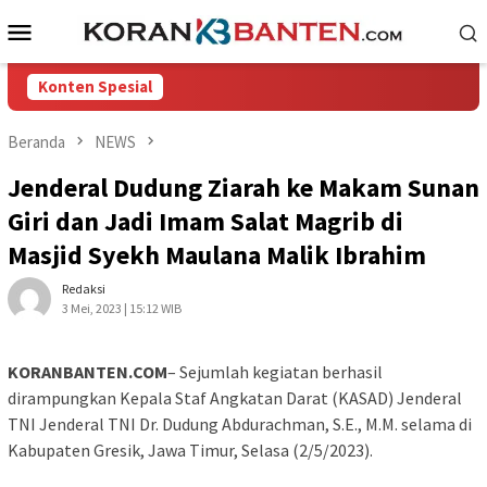
Loncat
Menu
ke
Mobile
konten
Konten Spesial
Beranda
NEWS
Jenderal Dudung Ziarah ke Makam Sunan
Giri dan Jadi Imam Salat Magrib di
Masjid Syekh Maulana Malik Ibrahim
Redaksi
3 Mei, 2023 | 15:12 WIB
KORANBANTEN.COM
– Sejumlah kegiatan berhasil
dirampungkan Kepala Staf Angkatan Darat (KASAD) Jenderal
TNI Jenderal TNI Dr. Dudung Abdurachman, S.E., M.M. selama di
Kabupaten Gresik, Jawa Timur, Selasa (2/5/2023).