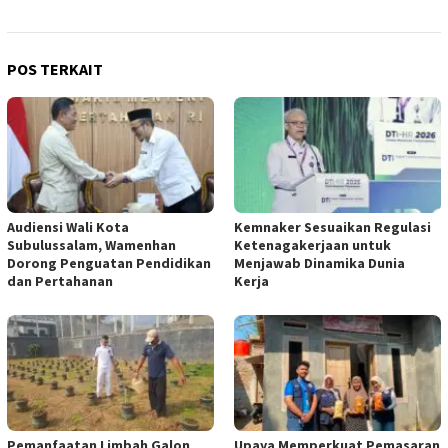
POS TERKAIT
Audiensi Wali Kota
Kemnaker Sesuaikan Regulasi
Subulussalam, Wamenhan
Ketenagakerjaan untuk
Dorong Penguatan Pendidikan
Menjawab Dinamika Dunia
dan Pertahanan
Kerja
Pemanfaatan Limbah Galon
Upaya Memperkuat Pemasaran