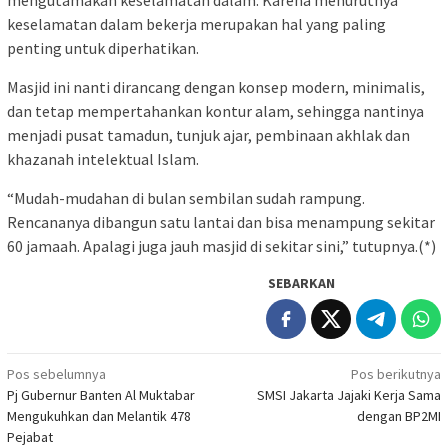
keselamatan dalam bekerja merupakan hal yang paling
penting untuk diperhatikan.
Masjid ini nanti dirancang dengan konsep modern, minimalis,
dan tetap mempertahankan kontur alam, sehingga nantinya
menjadi pusat tamadun, tunjuk ajar, pembinaan akhlak dan
khazanah intelektual Islam.
“Mudah-mudahan di bulan sembilan sudah rampung.
Rencananya dibangun satu lantai dan bisa menampung sekitar
60 jamaah. Apalagi juga jauh masjid di sekitar sini,” tutupnya.(*)
SEBARKAN
Navigasi
Pos sebelumnya
Pos berikutnya
Pj Gubernur Banten Al Muktabar
SMSI Jakarta Jajaki Kerja Sama
pos
Mengukuhkan dan Melantik 478
dengan BP2MI
Pejabat