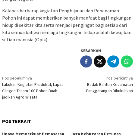
Kalapas berharap kegiatan Penghijauan dan Penanaman
Pohon ini dapat memberikan banyak manfaat bagi lingkungan
hidup di sekitar kita serta menjadi pengingat bagi setiap dari
kita semua bahwa menjaga lingkungan hidup adalah kewajiban
setiap manusia.(Opik)
SEBARKAN
Navigasi
Pos sebelumnya
Pos berikutnya
Lakukan Kegiatan Produktif, Lapas
Badak Banten Kecamatan
pos
Cilegon Tanam 100 Pohon Buah
Panggarangan Dikukuhkan
jadikan Agro Wisata
POS TERKAIT
Upaya Memperkuat Pemasaran
Jaga Kebugaran Petugas,