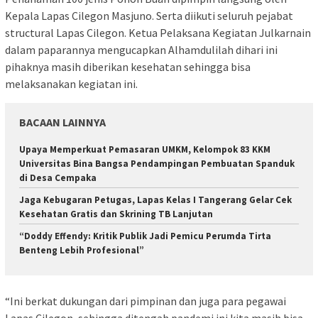
Kepala Lapas Cilegon Masjuno. Serta diikuti seluruh pejabat
structural Lapas Cilegon. Ketua Pelaksana Kegiatan Julkarnain
dalam paparannya mengucapkan Alhamdulilah dihari ini
pihaknya masih diberikan kesehatan sehingga bisa
melaksanakan kegiatan ini.
BACAAN LAINNYA
Upaya Memperkuat Pemasaran UMKM, Kelompok 83 KKM
Universitas Bina Bangsa Pendampingan Pembuatan Spanduk
di Desa Cempaka
Jaga Kebugaran Petugas, Lapas Kelas I Tangerang Gelar Cek
Kesehatan Gratis dan Skrining TB Lanjutan
“Doddy Effendy: Kritik Publik Jadi Pemicu Perumda Tirta
Benteng Lebih Profesional”
“Ini berkat dukungan dari pimpinan dan juga para pegawai
Lapas Cilegon, sehingga ditengah pandemi ini kita masih bisa