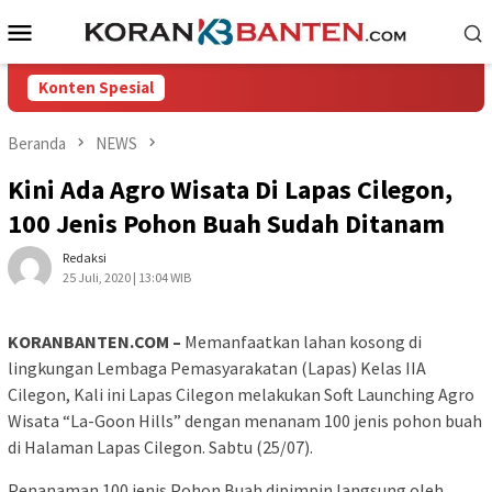
Loncat
Menu
ke
Mobile
konten
Konten Spesial
Beranda
NEWS
Kini Ada Agro Wisata Di Lapas Cilegon,
100 Jenis Pohon Buah Sudah Ditanam
Redaksi
25 Juli, 2020 | 13:04 WIB
KORANBANTEN.COM –
Memanfaatkan lahan kosong di
lingkungan Lembaga Pemasyarakatan (Lapas) Kelas IIA
Cilegon, Kali ini Lapas Cilegon melakukan Soft Launching Agro
Wisata “La-Goon Hills” dengan menanam 100 jenis pohon buah
di Halaman Lapas Cilegon. Sabtu (25/07).
Penanaman 100 jenis Pohon Buah dipimpin langsung oleh