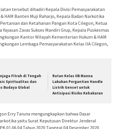
iatan tersebut dihadiri Kepala Divisi Pemasyarakatan
& HAM Banten Muji Raharjo, Kepala Badan Narkotika
s Pertanian dan Ketahanan Pangan Kota Cilegon, Ketua
a Yayasan Zavas Sukses Mandiri Grup, Kepala Puskesmas
i Lingkungan Kantor Wilayah Kementerian Hukum & HAM
Lingkungan Lembaga Pemasyarakatan Kelas IIA Cilegon,
njaga Fitrah di Tengah
Rutan Kelas IIB Manna
isis Spiritualitas dan
Lakukan Pergantian Handle
us Budaya Global
Listrik Genset untuk
Antisipasi Risiko Kebakaran
egon Erry Taruna mengungkapkan bahwa Dasar
rkotika yaitu Surat Keputusan Direktur Jenderal
PK.01.06.04 Tahun 2020 Tanggal 04 Desember 2020