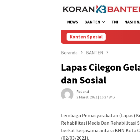
Loncat
ke
konten
NEWS
BANTEN
TNI
NASION
Konten Spesial
Beranda
BANTEN
Lapas Cilegon Ge
dan Sosial
Redaksi
2 Maret, 2021 | 16:27 WIB
Lembaga Pemasyarakatan (Lapas) K
Rehabilitasi Medis Dan Rehabilitasi 
berkat kerjasama antara BNN Kota C
(02/03/2021).