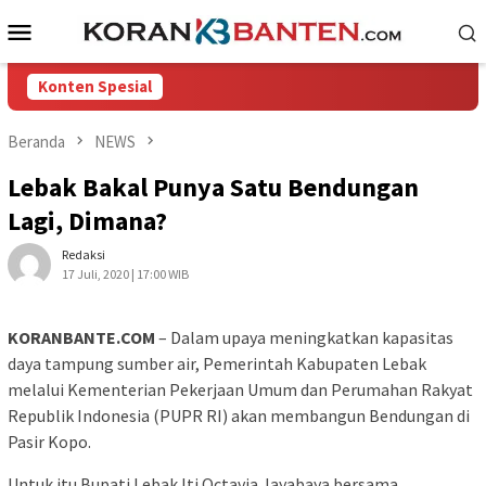
Loncat
Menu
ke
Mobile
konten
Konten Spesial
Beranda
NEWS
Lebak Bakal Punya Satu Bendungan
Lagi, Dimana?
Redaksi
17 Juli, 2020 | 17:00 WIB
KORANBANTE.COM
– Dalam upaya meningkatkan kapasitas
daya tampung sumber air, Pemerintah Kabupaten Lebak
melalui Kementerian Pekerjaan Umum dan Perumahan Rakyat
Republik Indonesia (PUPR RI) akan membangun Bendungan di
Pasir Kopo.
Untuk itu Bupati Lebak Iti Octavia Jayabaya bersama