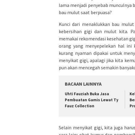
lama menjadi penyebab munculnya bau
bau mulut saat berpuasa?
Kunci dari menaklukkan bau mulut
kebersihan gigi dan mulut kita. P
memakai rekomendasi kesehatan gigi 
orang yang menyepelekan hal ini 
kurang nyaman dipakai untuk menyik
menyikat gigi, apalagi jika kita kem
pun akan mencegah semakin banyakny
BACAAN LAINNYA
Uhti Fauziah Buka Jasa
Ke
Pembuatan Gamis Lewat Ty
Be
Fauz Collection
Pr
Selain menyikat gigi, kita juga ha
cara lain; obat kumur dan pembersi