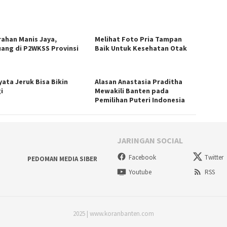
rahan Manis Jaya,
Melihat Foto Pria Tampan
uang di P2WKSS Provinsi
Baik Untuk Kesehatan Otak
yata Jeruk Bisa Bikin
Alasan Anastasia Praditha
i
Mewakili Banten pada
Pemilihan Puteri Indonesia
JARINGAN SOCIAL
Facebook
Twitter
PEDOMAN MEDIA SIBER
Youtube
RSS
2025 | www.koranbanten.com