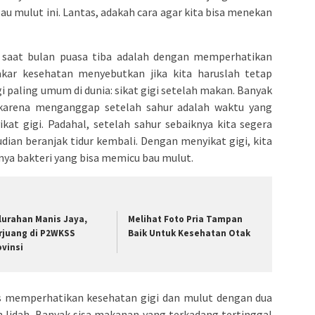
 mulut ini. Lantas, adakah cara agar kita bisa menekan
 saat bulan puasa tiba adalah dengan memperhatikan
akar kesehatan menyebutkan jika kita haruslah tetap
paling umum di dunia: sikat gigi setelah makan. Banyak
karena menganggap setelah sahur adalah waktu yang
at gigi. Padahal, setelah sahur sebaiknya kita segera
udian beranjak tidur kembali. Dengan menyikat gigi, kita
a bakteri yang bisa memicu bau mulut.
lurahan Manis Jaya,
Melihat Foto Pria Tampan
rjuang di P2WKSS
Baik Untuk Kesehatan Otak
ovinsi
rus memperhatikan kesehatan gigi dan mulut dengan dua
h lidah. Banyak sisa makanan yang terkadang tertinggal