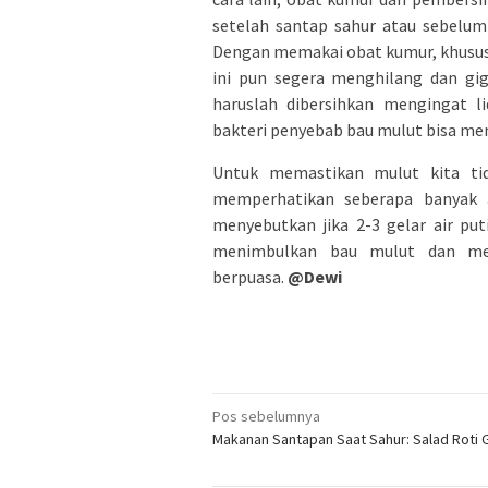
setelah santap sahur atau sebelum t
Dengan memakai obat kumur, khusus
ini pun segera menghilang dan gig
haruslah dibersihkan mengingat 
bakteri penyebab bau mulut bisa me
Untuk memastikan mulut kita tid
memperhatikan seberapa banyak a
menyebutkan jika 2-3 gelar air pu
menimbulkan bau mulut dan men
berpuasa.
@Dewi
Navigasi
Pos sebelumnya
Makanan Santapan Saat Sahur: Salad Roti
pos