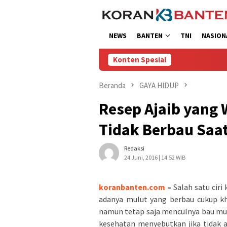
Loncat
ke
konten
NEWS
BANTEN
TNI
NASION
Konten Spesial
Beranda
GAYA HIDUP
Resep Ajaib yang 
Tidak Berbau Saa
Redaksi
24 Juni, 2016 | 14:52 WIB
koranbanten.com
–
Salah satu cir
adanya mulut yang berbau cukup k
namun tetap saja menculnya bau mulu
kesehatan menyebutkan jika tidak 