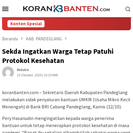
Loncat
Menu
ke
Mobile
konten
Konten Spesial
Beranda
KAB. PANDEGLANG
Sekda Ingatkan Warga Tetap Patuhi
Protokol Kesehatan
Redaksi
23 Oktober, 2020 | 16:29 WIB
koranbanten.com – Sekretaris Daerah Kabupaten Pandeglang
melakukan sidak penyaluran bantuan UMKM (Usaha Mikro Kecil
Menengah) di Bank BRI Cabang Pandeglang, Kamis (22/10).
Pery Hasanudin mengingatkan kepada warga penerima
bantuan untuk tetap menerapkan protokol kesehatan di masa
pandemi, “Bapak ibu sekalian alhamdulilah sebagai warga yang